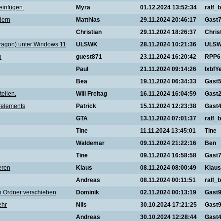
einfügen.
Myra
01.12.2024 13:52:34
ralf_b
dern
Matthias
29.11.2024 20:46:17
Gast
Christian
29.11.2024 18:26:37
Chris
ragon) unter Windows 11
ULSWK
28.11.2024 10:21:36
ULS
n
guest871
23.11.2024 16:20:42
RPP6
Paul
21.11.2024 09:14:26
lxbfY
Bea
19.11.2024 06:34:33
Gast
ellen.
Will Freitag
16.11.2024 16:04:59
Gast
erelements
Patrick
15.11.2024 12:23:38
Gast
GTA
13.11.2024 07:01:37
ralf_b
Tine
11.11.2024 13:45:01
Tine
Waldemar
09.11.2024 21:22:16
Ben
Tine
09.11.2024 16:58:58
Gast
eren
Klaus
08.11.2024 08:00:49
Klaus
Andreas
08.11.2024 00:11:51
ralf_b
n Ordner verschieben
Dominik
02.11.2024 00:13:19
Gast
ehr
Nils
30.10.2024 17:21:25
Gast
Andreas
30.10.2024 12:28:44
Gast