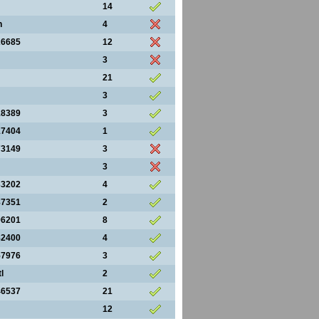
14
n
4
26685
12
3
21
3
18389
3
17404
1
73149
3
3
33202
4
87351
2
96201
8
82400
4
57976
3
l
2
46537
21
12