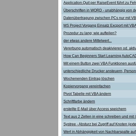
Application.Quit per RaiseEvent führt zu F
Überschriften in WORD - unabhängig von d
Datenübertragung zwischen PCs nur mit VB
MS Project Vorgang Einsatz Excport mit VB
Prozedur zu lang; wie aufteilen?
der etwas andere Mittelwert...
Vererbung automatisch deakivieren od. akti
How Can Beginners Start Learning AutoCAD 
Mit einem Button zwei VBA Funktionen ausf
unterschiedliche Drucker ansteuern, Person
Wochenenden Eintrag löschen
Kopiervorgang vereinfachen
Pivot Tabelle mit VBA ändern
Schriftfarbe ändern
erstellte E-Mail über Access speichern
Text aus 2 Zellen in eine schreiben und mit
Systree - Absturz bei Zugriff auf Knoten (e
Wert in Abhängigkeit von Nachbarspalte auf