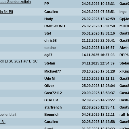
 aus Stundenzetteln
PP
24.03.2026 10:15:31
Gast
in 64-Bit
Coraline
24.03.2026 07:35:51
Ingo
Hady
26.02.2026 13:42:59
CpjJ
CMBSOUND
26.02.2026 13:01:58
mulO
Stef
05.01.2026 18:31:16
Gast
chris58
21.12.2025 22:05:41
Gast
testino
04.12.2025 11:16:57
Alwin
dg87
14.11.2025 16:37:08
RPP6
ook LTSC 2021 auf LTSC
Stefan
04.11.2025 12:54:39
Stefa
Michael77
30.10.2025 17:51:28
xlKin
Udo M
13.10.2025 12:11:12
Gast
Oliver
25.09.2025 12:28:04
Gast
Gast72112
20.09.2025 13:53:37
Gast
GTALER
02.09.2025 14:20:27
Gast
starfrench
22.08.2025 11:35:41
Gast
ellenblatt
Bepprich
04.08.2025 18:12:11
ralf_b
-Bit
Coraline
02.08.2025 18:13:58
Gast