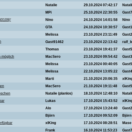
Natalie
29.10.2024 07:42:17
Natal
MPi
25.10.2024 22:30:55
Gast
40109)'
Nino
24.10.2024 14:01:58
Nino
GTA
24.10.2024 10:30:57
Gast
Melissa
23.10.2024 23:11:49
Gast
)
Gast91462
23.10.2024 22:13:42
ralf_b
Thomas
23.10.2024 19:41:37
Gast
h möglich
MacSero
23.10.2024 09:54:42
Gast
Melissa
23.10.2024 00:40:05
Gast
Melissa
22.10.2024 13:05:22
Gast
Marti
21.10.2024 20:06:35
xlKin
den
MacSero
21.10.2024 19:11:48
Gast
löschen
Natalie (planlos)
18.10.2024 12:48:10
Natal
bar
Lukas
17.10.2024 15:43:52
xlKin
Alo
17.10.2024 13:24:40
Gast
Björn
17.10.2024 09:52:09
Björn
erfügbar
xlKing
17.10.2024 08:28:51
Mase
Frank
16.10.2024 11:53:23
Gast