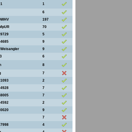
01
1
6
wWHV
197
MpUR
70
39729
5
84685
9
 Weisangler
9
3
6
n
8
g
7
81093
2
84928
7
48005
7
64592
2
50020
9
7
67998
4