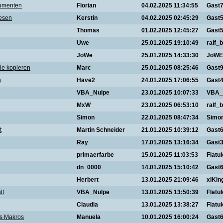
kumenten
Florian
04.02.2025 11:34:55
Gast
lesen
Kerstin
04.02.2025 02:45:29
Gast
Thomas
01.02.2025 12:45:27
Gast
Uwe
25.01.2025 19:10:49
ralf_b
JoWe
25.01.2025 14:33:30
JoWE
le kopieren
Marc
25.01.2025 08:25:46
Gast
n
Have2
24.01.2025 17:06:55
Gast
VBA_Nulpe
23.01.2025 10:07:33
VBA_
MxW
23.01.2025 06:53:10
ralf_b
Simon
22.01.2025 08:47:34
Simo
t
Martin Schneider
21.01.2025 10:39:12
Gast
Ray
17.01.2025 13:16:34
Gast
primaerfarbe
15.01.2025 11:03:53
Flatu
dn_0000
14.01.2025 15:10:42
Gast
Herbert
13.01.2025 21:09:46
xlKin
lt
VBA_Nulpe
13.01.2025 13:50:39
Flatu
Claudia
13.01.2025 13:38:27
Flatu
es Makros
Manuela
10.01.2025 16:00:24
Gast