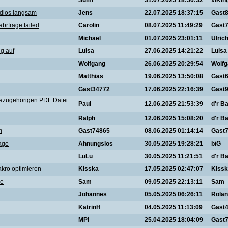
Suml
31.07.2025 18:50:32
xlKin
dlos langsam
Jens
22.07.2025 18:37:15
Gast
brfrage failed
Carolin
08.07.2025 11:49:29
Gast
Michael
01.07.2025 23:01:11
Ulric
g auf
Luisa
27.06.2025 14:21:22
Luisa
Wolfgang
26.06.2025 20:29:54
Wolf
Matthias
19.06.2025 13:50:08
Gast
Gast34772
17.06.2025 22:16:39
Gast
dazugehörigen PDF Datei
Paul
12.06.2025 21:53:39
d'r Ba
Ralph
12.06.2025 15:08:20
d'r Ba
m
Gast74865
08.06.2025 01:14:14
Gast
age
Ahnungslos
30.05.2025 19:28:21
biG
LuLu
30.05.2025 11:21:51
d'r Ba
akro optimieren
Kisska
17.05.2025 02:47:07
Kiss
ge
Sam
09.05.2025 22:13:11
Sam
Johannes
05.05.2025 06:26:11
Rola
KatrinH
04.05.2025 11:13:09
Gast
MPi
25.04.2025 18:04:09
Gast