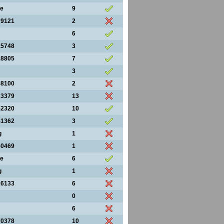
ie
9
79121
2
6
15748
3
28805
7
3
58100
2
33379
13
52320
10
41362
3
g
1
50469
1
ie
6
g
1
26133
6
0
6
70378
10