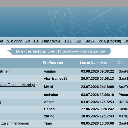
BA
VBScript
VB
C#
Objective-C
C++
SQL
JAVA
VBA (English)
J
Direkt erreichbar über: https://www.vba-forum.de/
Eröffnet von
Letzte Nachricht
Von
stchen
vanitas
03.08.2026 09:38:22
Gast
vba_trainee85
26.07.2026 07:56:13
Gast
 aus Tabelle - Anzeige
MV16
23.07.2026 04:18:09
AezT
mehalon
03.07.2026 13:08:18
Phot
n
Achim
03.07.2026 12:15:53
UAJK
Beneti
27.06.2026 09:43:42
Gast
xlKing
28.05.2026 12:17:43
Mari
lle zusammenfuegen
Timo
08.05.2026 10:30:08
Gast