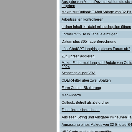
Ausgabe von Minus Dezimalzahlen die sich
ergeben
Makro zur Outlook E-Mail Ablage von 32-Bit 
Arbeitszeiten kontrollieren
ordner inhalt txt. datei mit suchoption öffnen
Formel mit VBA in Tabelle einfügen
Datum plus 365 Tage Berechnung
Löst ChatGPT langfristig dieses Forum ab?
Zur Uhrzeit addieren
Makro Fehlermeldung seit Update von Outl
2024
Schachspiel per VBA
ODER-Filter über zwei Spalten
Form Control-Skalierung
MeowMeow
Outlook: Betreff als Zielordner
Zeitdifferenz berechnen
Auslesen String und Ausgabe im neunen Tab
Anpassung eines Makros von 32-Bite auf 64