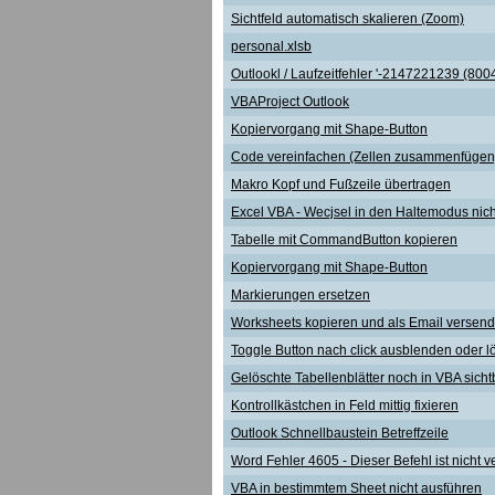
Sichtfeld automatisch skalieren (Zoom)
personal.xlsb
Outlookl / Laufzeitfehler '-2147221239 (800
VBAProject Outlook
Kopiervorgang mit Shape-Button
Code vereinfachen (Zellen zusammenfügen
Makro Kopf und Fußzeile übertragen
Excel VBA - Wecjsel in den Haltemodus nic
Tabelle mit CommandButton kopieren
Kopiervorgang mit Shape-Button
Markierungen ersetzen
Worksheets kopieren und als Email versen
Toggle Button nach click ausblenden oder 
Gelöschte Tabellenblätter noch in VBA sicht
Kontrollkästchen in Feld mittig fixieren
Outlook Schnellbaustein Betreffzeile
Word Fehler 4605 - Dieser Befehl ist nicht v
VBA in bestimmtem Sheet nicht ausführen