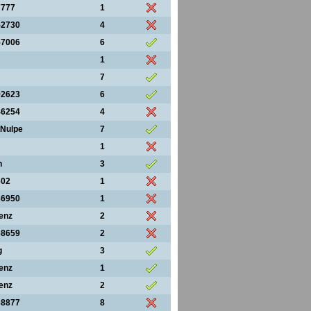
7777
1
52730
4
57006
6
1
7
92623
6
46254
4
Nulpe
7
1
n
3
602
1
36950
1
lenz
2
68659
2
g
3
lenz
1
lenz
2
68877
8