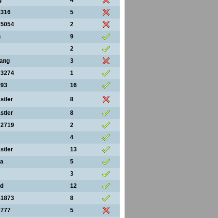
g
4
8316
5
75054
2
h
9
2
gang
3
63274
1
993
16
stler
8
stler
8
72719
2
4
stler
13
ka
5
3
nd
12
41873
8
7777
5