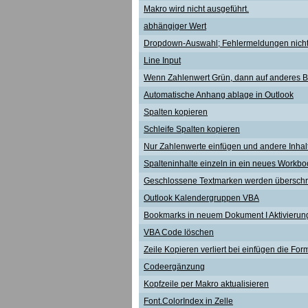
Makro wird nicht ausgeführt.
abhängiger Wert
Dropdown-Auswahl; Fehlermeldungen nicht
Line Input
Wenn Zahlenwert Grün, dann auf anderes Bl
Automatische Anhang ablage in Outlook
Spalten kopieren
Schleife Spalten kopieren
Nur Zahlenwerte einfügen und andere Inhal
Spalteninhalte einzeln in ein neues Workbo
Geschlossene Textmarken werden übersch
Outlook Kalendergruppen VBA
Bookmarks in neuem Dokument I Aktivierun
VBA Code löschen
Zeile Kopieren verliert bei einfügen die For
Codeergänzung
Kopfzeile per Makro aktualisieren
Font.ColorIndex in Zelle