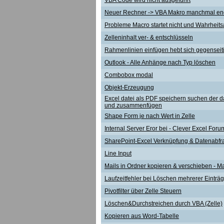
VBA Code wird nicht ausgeführt
Neuer Rechner -> VBA Makro manchmal en
Probleme Macro startet nicht und Wahrheitsa
Zelleninhalt ver- & entschlüsseln
Rahmenlinien einfügen hebt sich gegenseiti
Outlook - Alle Anhänge nach Typ löschen
Combobox modal
Objekt-Erzeugung
Excel datei als PDF speichern suchen der 
und zusammenfügen
Shape Form je nach Wert in Zelle
Internal Server Eror bei - Clever Excel Foru
SharePoint-Excel Verknüpfung & Datenabfr
Line Input
Mails in Ordner kopieren & verschieben - M
Laufzeitfehler bei Löschen mehrerer Einträ
Pivotfilter über Zelle Steuern
Löschen&Durchstreichen durch VBA (Zelle)
Kopieren aus Word-Tabelle