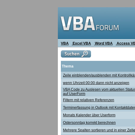
VBA
Excel VBA
Word VBA
Access V
Thema
Zeile einblenden/ausblenden mit Kontrollkä
wenn Uhrzeit 00:00 dann nicht anzeigen
VBA Code zu Auslesen vom aktuellen Status
auf UserForm
Filtern mit relativen Referenzen
Terminerfassung in Outlook mit Kontaktdate
Monats Kalender über Userform
Ostersonntag korrekt berechnen
Mehrere Spalten sortieren und in einer Ze