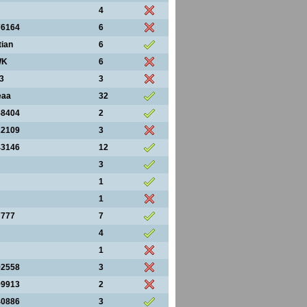
4
76164
6
tian
6
WK
6
3
3
eaa
32
58404
2
22109
3
43146
12
3
1
1
7777
7
4
1
92558
3
99913
2
40886
3