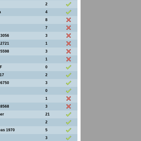
2
a
4
8
7
03056
3
42721
1
75598
3
1
F
0
17
2
96750
3
0
1
28568
3
er
21
2
eas 1970
5
3