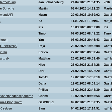
ehlermeldung
Jan Schoeneburg
24.04.2025 21:04:35
volti
er Sprache
Martin
03.04.2025 14:32:23
Marti
A und API
kiwan
29.03.2025 10:59:02
Gast
A
Az
11.03.2025 13:59:42
ralf_b
Iris
10.03.2025 08:02:00
Iris
Timo
07.03.2025 08:48:22
Timo
vieren
Yan
05.03.2025 20:45:43
Gast
Effectively?
Raja
28.02.2025 19:52:08
Gast
ühren
Enrico
27.02.2025 09:59:44
Gast
al.xlsb
Matthias
26.02.2025 06:53:40
ralf_b
Nico
25.02.2025 21:54:28
Gast
Dirk
24.02.2025 14:22:20
Gast
Tom41
19.02.2025 17:38:10
Gast
Dana
19.02.2025 08:09:14
Gast
Philipp
15.02.2025 22:48:39
Gast
 | voneinander separieren
Christl
13.02.2025 09:56:54
Christ
xternes Programm)
Gast98551
09.02.2025 21:57:35
Gast
 0 setzen
Sam
04.02.2025 17:14:51
ralf_b