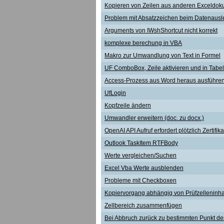
Kopieren von Zeilen aus anderen Exceldo
Problem mit Absatzzeichen beim Datenaus
Arguments von IWshShortcut nicht korrekt
komplexe berechung in VBA
Makro zur Umwandlung von Text in Formel
UF ComboBox, Zeile aktivieren und in Tabel
Access-Prozess aus Word heraus ausführe
UfLogin
Kopfzeile ändern
Umwandler erweitern (doc. zu docx.)
OpenAI API Aufruf erfordert plötzlich Zertifika
Outlook TaskItem RTFBody
Werte vergleichen/Suchen
Excel Vba Werte ausblenden
Probleme mit Checkboxen
Kopiervorgang abhängig von Prüfzelleninha
Zellbereich zusammenfügen
Bei Abbruch zurück zu bestimmten Punkt d