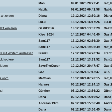
Moni
09.01.2025 20:22:41
ralf_b
Nabila
08.01.2025 09:42:58
Nabil
 anzeigen
Diana
19.12.2024 12:50:16
Diana
LuLu
18.12.2024 16:17:26
LuLu
att kopieren
Gast03056
18.12.2024 13:32:29
Gast
Kleo_2024
14.12.2024 04:46:40
Gast
Sam117
13.12.2024 02:56:30
Gast
Sam117
12.12.2024 19:05:39
ralf_b
te mit Wörtern auslassen
FranzF
12.12.2024 14:20:34
Franz
ok kopieren
Sam117
12.12.2024 13:33:52
Sam1
rieben
SaveTheQueen
10.12.2024 20:47:47
Gast
GTA
10.12.2024 17:12:47
GTA
g word
Matthias
10.12.2024 07:28:15
ralf_b
Hannes
06.12.2024 12:24:13
Gast
mel
Günther
05.12.2024 13:56:22
Günth
Dana
02.12.2024 15:19:52
Dana
Andreas 1970
02.12.2024 15:06:48
Andr
Dana
02.12.2024 13:56:45
Dana