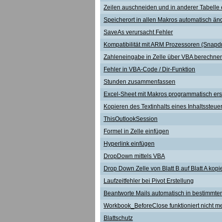
Zeilen auschneiden und in anderer Tabelle 
Speicherort in allen Makros automatisch än
SaveAs verursacht Fehler
Kompatibilität mit ARM Prozessoren (Snapd
Zahleneingabe in Zelle über VBA berechne
Fehler in VBA-Code / Dir-Funktion
Stunden zusammenfassen
Excel-Sheet mit Makros programmatisch erst
Kopieren des Textinhalts eines Inhaltssteu
ThisOutlookSession
Formel in Zelle einfügen
Hyperlink einfügen
DropDown mittels VBA
Drop Down Zelle von Blatt B auf Blatt A kopi
Laufzeitfehler bei Pivot Erstellung
Beantworte Mails automatisch in bestimmte
Workbook_BeforeClose funktioniert nicht m
Blattschutz