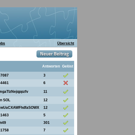
obs
Übersicht
Antworten
Gelöst
67087
3
84461
6
mgaTlzNejqppzfv
11
on SOL
12
wUaCXAWFhdfaSOWX
12
61463
5
an49
301
41758
7