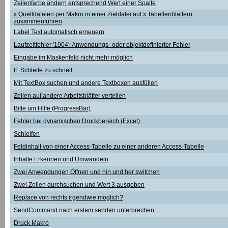
Zeilenfarbe ändern entsprechend Wert einer Spalte
x Quelldateien per Makro in einer Zieldatei auf x Tabellenblättern
zusammenführen
Label Text automatisch erneuern
Laufzeitfehler '1004': Anwendungs- oder objektdefinierter Fehler
Eingabe im Maskenfeld nicht mehr möglich
IF Schleife zu schnell
Mit TextBox suchen und andere Textboxen ausfüllen
Zeilen auf andere Arbeitsblätter verteilen
Bitte um Hilfe (ProgressBar)
Fehler bei dynamischen Druckbereich (Excel)
Schleifen
Feldinhalt von einer Access-Tabelle zu einer anderen Access-Tabelle
Inhalte Erkennen und Umwandeln
Zwei Anwendungen Öffnen und hin und her switchen
Zwei Zellen durchsuchen und Wert 3 ausgeben
Replace von rechts irgendwie möglich?
SendCommand nach erstem senden unterbrechen....
Druck Makro