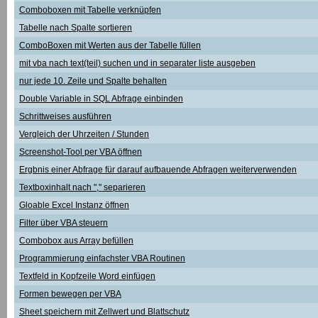
Comboboxen mit Tabelle verknüpfen
Tabelle nach Spalte sortieren
ComboBoxen mit Werten aus der Tabelle füllen
mit vba nach text(teil) suchen und in separater liste ausgeben
nur jede 10. Zeile und Spalte behalten
Double Variable in SQL Abfrage einbinden
Schrittweises ausführen
Vergleich der Uhrzeiten / Stunden
Screenshot-Tool per VBA öffnen
Ergbnis einer Abfrage für darauf aufbauende Abfragen weiterverwenden
Textboxinhalt nach "," separieren
Gloable Excel Instanz öffnen
Filter über VBA steuern
Combobox aus Array befüllen
Programmierung einfachster VBA Routinen
Textfeld in Kopfzeile Word einfügen
Formen bewegen per VBA
Sheet speichern mit Zellwert und Blattschutz