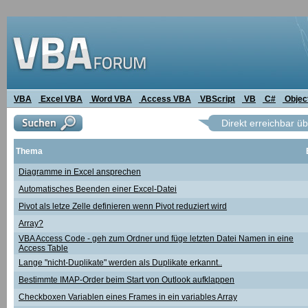
VBA
Excel VBA
Word VBA
Access VBA
VBScript
VB
C#
Objec
Direkt erreichbar ü
Thema
Diagramme in Excel ansprechen
Automatisches Beenden einer Excel-Datei
Pivot als letze Zelle definieren wenn Pivot reduziert wird
Array?
VBA Access Code - geh zum Ordner und füge letzten Datei Namen in eine
Access Table
Lange "nicht-Duplikate" werden als Duplikate erkannt..
Bestimmte IMAP-Order beim Start von Outlook aufklappen
Checkboxen Variablen eines Frames in ein variables Array