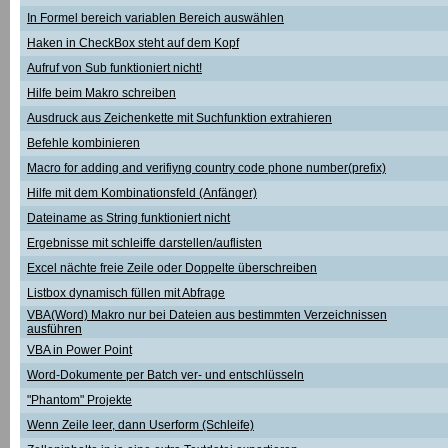
In Formel bereich variablen Bereich auswählen
Haken in CheckBox steht auf dem Kopf
Aufruf von Sub funktioniert nicht!
Hilfe beim Makro schreiben
Ausdruck aus Zeichenkette mit Suchfunktion extrahieren
Befehle kombinieren
Macro for adding and verifiyng country code phone number(prefix)
Hilfe mit dem Kombinationsfeld (Anfänger)
Dateiname as String funktioniert nicht
Ergebnisse mit schleiffe darstellen/auflisten
Excel nächte freie Zeile oder Doppelte überschreiben
Listbox dynamisch füllen mit Abfrage
VBA(Word) Makro nur bei Dateien aus bestimmten Verzeichnissen
ausführen
VBA in Power Point
Word-Dokumente per Batch ver- und entschlüsseln
"Phantom" Projekte
Wenn Zeile leer, dann Userform (Schleife)