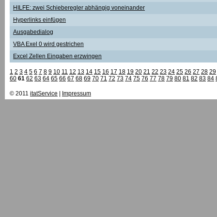
HILFE: zwei Schieberegler abhängig voneinander
Hyperlinks einfügen
Ausgabedialog
VBA Exel 0 wird gestrichen
Excel Zellen Eingaben erzwingen
1
2
3
4
5
6
7
8
9
10
11
12
13
14
15
16
17
18
19
20
21
22
23
24
25
26
27
28
29
60
61
62
63
64
65
66
67
68
69
70
71
72
73
74
75
76
77
78
79
80
81
82
83
84
© 2011
itatService
|
Impressum