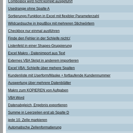
ComboBox wird nicht korrekt ausgeführt
Usedrange ohne Spalte A
Sortierungs Funktion in Excel mit flexibler Parameterzahl
Wildcardsuche in InputBox mit mehreren Stichwörtern
Checkbox nur einmal ausführen
Finde den Fehler in der Schleife nicht:(
Listenfeld in einer Shapes-Gruppierung
Excel Makro - Datenimport aus Text
Externes VBA Skript in anderem importieren
Excel VBA: Schleife über mehere Spalten
Kundenliste mit Userform/Maske + fortlaufende Kundennummer
Auswertung über mehrere Datenblätter
Makro zum KOPIEREN von Aufgaben
VBA Word
Datenabgleich, Ergebnis exportieren
Summe in Leerzeilen erst ab Spalte D
jede 10. Zelle markieren
Automatische Zellenformatierung