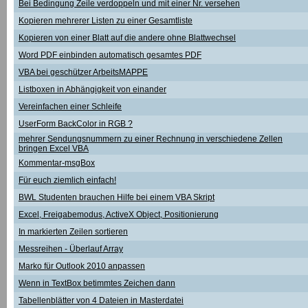
Bei Bedingung Zeile verdoppeln und mit einer Nr. versehen
Kopieren mehrerer Listen zu einer Gesamtliste
Kopieren von einer Blatt auf die andere ohne Blattwechsel
Word PDF einbinden automatisch gesamtes PDF
VBA bei geschützer ArbeitsMAPPE
Listboxen in Abhängigkeit von einander
Vereinfachen einer Schleife
UserForm BackColor in RGB ?
mehrer Sendungsnummern zu einer Rechnung in verschiedene Zellen
bringen Excel VBA
Kommentar-msgBox
Für euch ziemlich einfach!
BWL Studenten brauchen Hilfe bei einem VBA Skript
Excel, Freigabemodus, ActiveX Object, Positionierung
In markierten Zeilen sortieren
Messreihen - Überlauf Array
Marko für Outlook 2010 anpassen
Wenn in TextBox betimmtes Zeichen dann
Tabellenblätter von 4 Dateien in Masterdatei