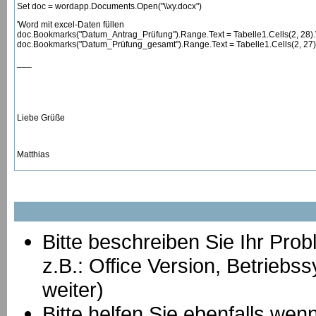
Set doc = wordapp.Documents.Open("\\xy.docx")
'Word mit excel-Daten füllen
doc.Bookmarks("Datum_Antrag_Prüfung").Range.Text = Tabelle1.Cells(2, 28)
doc.Bookmarks("Datum_Prüfung_gesamt").Range.Text = Tabelle1.Cells(2, 27)
___
Liebe Grüße
Matthias
Bitte beschreiben Sie Ihr Prob
z.B.: Office Version, Betrie
weiter)
Bitte helfen Sie ebenfalls we