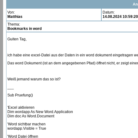
An
Von:
Datum:
Matthias
14.08.2024 10:59:20
Thema:
Bookmarks in word
Guiten Tag,
ich habe eine excel-Datei aus der Daten in ein word dokument eingetragen we
Das word Dokument (ist an dem angegebenen Pfad) öffnet nicht, er zeigt einen 
Weiß jemand warum das so ist?
___
Sub Pruefung()
'Excel aktivieren
Dim wordapp As New Word.Application
Dim doc As Word.Document
'Word sichtbar machen
wordapp.Visible = True
'Word Datei öffnen