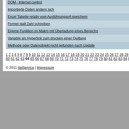
DOM - Internet control
Importierte Daten ändern sich
Excel Tabelle relativ vom Ausführungsort speichern
Formel statt Zahl schreiben
Eigene Funktion im Makro mit Überladung eines Bereichs
Variable als Hyperlink zum drucken einer Quittung
Methode oder Datenobjekt nicht gefunden nach Update
1
2
3
4
5
6
7
8
9
10
11
12
13
14
15
16
17
18
19
20
21
22
23
24
25
26
27
28
29
60
61
62
63
64
65
66
67
68
69
70
71
72
73
74
75
76
77
78
79
80
81
82
83
84
© 2011
itatService
|
Impressum