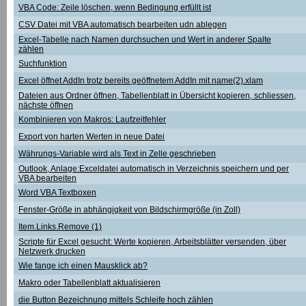
VBA Code: Zeile löschen, wenn Bedingung erfüllt ist
CSV Datei mit VBA automatisch bearbeiten udn ablegen
Excel-Tabelle nach Namen durchsuchen und Wert in anderer Spalte
zählen
Suchfunktion
Excel öffnet AddIn trotz bereits geöffnetem AddIn mit name(2).xlam
Dateien aus Ordner öffnen, Tabellenblatt in Übersicht kopieren, schliessen,
nächste öffnen
Kombinieren von Makros: Laufzeitfehler
Export von harten Werten in neue Datei
Währungs-Variable wird als Text in Zelle geschrieben
Outlook, Anlage:Exceldatei automatisch in Verzeichnis speichern und per
VBA bearbeiten
Word VBA Textboxen
Fenster-Größe in abhängigkeit von Bildschirmgröße (in Zoll)
Item.Links.Remove (1)
Scripte für Excel gesucht: Werte kopieren, Arbeitsblätter versenden, über
Netzwerk drucken
Wie fange ich einen Mausklick ab?
Makro oder Tabellenblatt aktualisieren
die Button Bezeichnung mittels Schleife hoch zählen