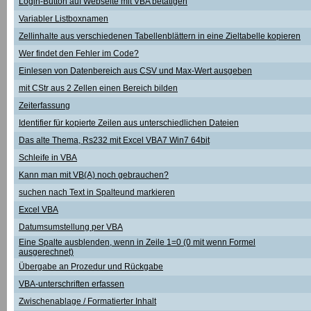
Login-Button auf Webseite mit VBA betätigen
Variabler Listboxnamen
Zellinhalte aus verschiedenen Tabellenblättern in eine Zieltabelle kopieren
Wer findet den Fehler im Code?
Einlesen von Datenbereich aus CSV und Max-Wert ausgeben
mit CStr aus 2 Zellen einen Bereich bilden
Zeiterfassung
Identifier für kopierte Zeilen aus unterschiedlichen Dateien
Das alte Thema, Rs232 mit Excel VBA7 Win7 64bit
Schleife in VBA
Kann man mit VB(A) noch gebrauchen?
suchen nach Text in Spalteund markieren
Excel VBA
Datumsumstellung per VBA
Eine Spalte ausblenden, wenn in Zeile 1=0 (0 mit wenn Formel
ausgerechnet)
Übergabe an Prozedur und Rückgabe
VBA-unterschriften erfassen
Zwischenablage / Formatierter Inhalt