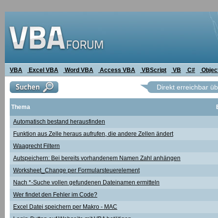
VBA
Excel VBA
Word VBA
Access VBA
VBScript
VB
C#
Objec
Direkt erreichbar ü
Thema
Automatisch bestand herausfinden
Funktion aus Zelle heraus aufrufen, die andere Zellen ändert
Waagrecht Filtern
Autspeichern: Bei bereits vorhandenem Namen Zahl anhängen
Worksheet_Change per Formularsteuerelement
Nach *-Suche vollen gefundenen Dateinamen ermitteln
Wer findet den Fehler im Code?
Excel Datei speichern per Makro - MAC