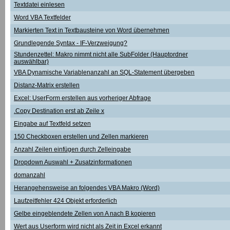
Textdatei einlesen
Word VBA Textfelder
Markierten Text in Textbausteine von Word übernehmen
Grundlegende Syntax - IF-Verzweigung?
Stundenzettel: Makro nimmt nicht alle SubFolder (Hauptordner
auswählbar)
VBA Dynamische Variablenanzahl an SQL-Statement übergeben
Distanz-Matrix erstellen
Excel: UserForm erstellen aus vorheriger Abfrage
.Copy Destination erst ab Zeile x
Eingabe auf Textfeld setzen
150 Checkboxen erstellen und Zellen markieren
Anzahl Zeilen einfügen durch Zelleingabe
Dropdown Auswahl + Zusatzinformationen
domanzahl
Herangehensweise an folgendes VBA Makro (Word)
Laufzeitfehler 424 Objekt erforderlich
Gelbe eingeblendete Zellen von A nach B kopieren
Wert aus Userform wird nicht als Zeit in Excel erkannt