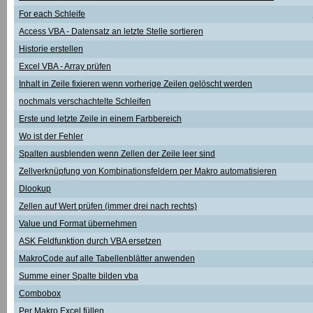
For each Schleife
Access VBA - Datensatz an letzte Stelle sortieren
Historie erstellen
Excel VBA - Array prüfen
Inhalt in Zeile fixieren wenn vorherige Zeilen gelöscht werden
nochmals verschachtelte Schleifen
Erste und letzte Zeile in einem Farbbereich
Wo ist der Fehler
Spalten ausblenden wenn Zellen der Zeile leer sind
Zellverknüpfung von Kombinationsfeldern per Makro automatisieren
Dlookup
Zellen auf Wert prüfen (immer drei nach rechts)
Value und Format übernehmen
ASK Feldfunktion durch VBA ersetzen
MakroCode auf alle Tabellenblätter anwenden
Summe einer Spalte bilden vba
Combobox
Per Makro Excel füllen