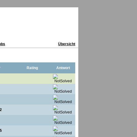
obs
Übersicht
r
Rating
Antwort
2
5