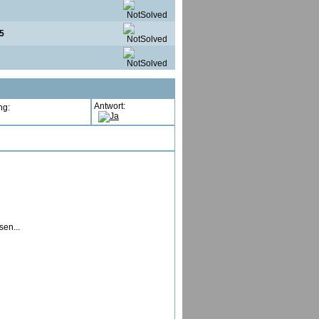
5
Antwort:
ng:
en...