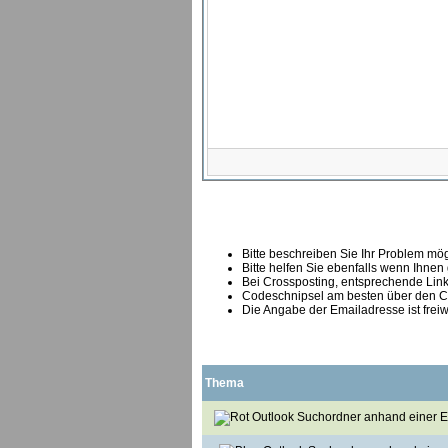
Bitte beschreiben Sie Ihr Problem mögl
Bitte helfen Sie ebenfalls wenn Ihnen
B
ei Crossposting, entsprechende Link
Codeschnipsel am besten über den Co
Die Angabe der Emailadresse ist freiw
Thema
Outlook Suchordner anhand einer Ex