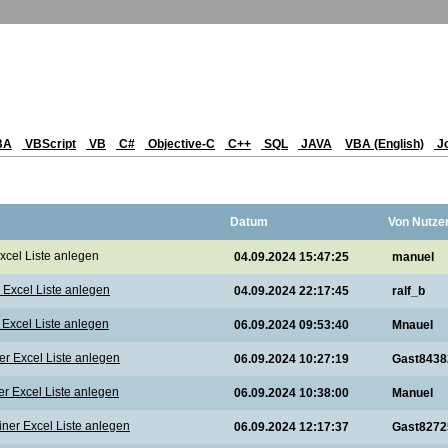
BA
VBScript
VB
C#
Objective-C
C++
SQL
JAVA
VBA (English)
J
Datum
Von Nutze
cel Liste anlegen
04.09.2024 15:47:25
manuel
 Excel Liste anlegen
04.09.2024 22:17:45
ralf_b
Excel Liste anlegen
06.09.2024 09:53:40
Mnauel
r Excel Liste anlegen
06.09.2024 10:27:19
Gast8438
r Excel Liste anlegen
06.09.2024 10:38:00
Manuel
ner Excel Liste anlegen
06.09.2024 12:17:37
Gast8272