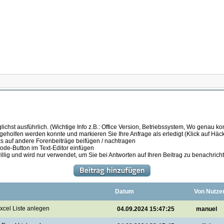
ichst ausführlich. (Wichtige Info z.B.: Office Version, Betriebssystem, Wo genau k
 geholfen werden konnte und markieren Sie Ihre Anfrage als erledigt (Klick auf Hä
s auf andere Forenbeiträge beifügen / nachtragen
de-Button im Text-Editor einfügen
illig und wird nur verwendet, um Sie bei Antworten auf Ihren Beitrag zu benachrich
Datum
Von Nutze
cel Liste anlegen
04.09.2024 15:47:25
manuel