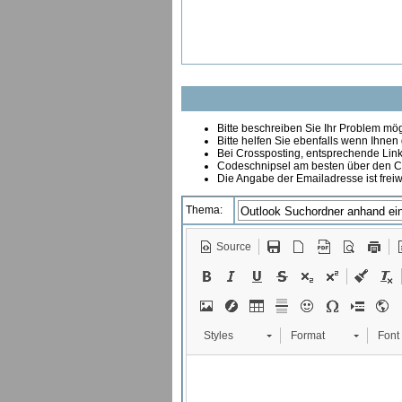
Bitte beschreiben Sie Ihr Problem mögl
Bitte helfen Sie ebenfalls wenn Ihnen
B
ei Crossposting, entsprechende Link
Codeschnipsel am besten über den Co
Die Angabe der Emailadresse ist freiw
Thema:
Source
Styles
Format
Font