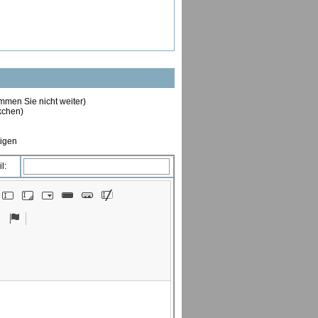
ommen Sie nicht weiter)
ckchen)
tigen
l: