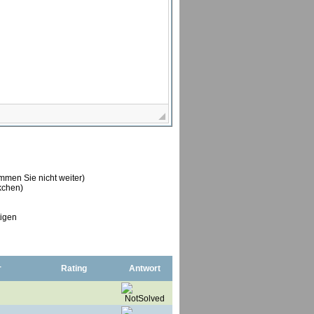
ommen Sie nicht weiter)
ckchen)
tigen
r
Rating
Antwort