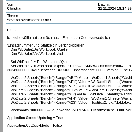
Von:
Datum:
Christian
21.11.2024 18:24:55
Thema:
SaveAs verursacht Fehler
Hallo.
Ich stehe völlig auf dem Schlauch. Folgenden Code verwede ich:
'Einsatznummer und Startzeit in Bericht kopieren
Dim WbDatei1 As Workbook 'Quelle
Dim WbDatei2 As Workbook 'Ziel
Set WbDatei1 = ThisWorkbook 'Quelle
Set WbDatei2 = Workbooks.Open("I:\IUD\BwF-AMK\Wachmannschaft\2. Einsatz
2024\000000_BwFeuerwache_XXXXX_Einsatzbericht_0000_Version 9_neu.xlsm",
WbDatei2.Sheets("Bericht").Range("AB4").Value = WbDatei1.Sheets("Wachb
WbDatei2.Sheets("Bericht").Range("AF1").Value = WbDatei1.Sheets("Wachb
WbDatei2.Sheets("Bericht").Range("A17").Value = WbDatei1.Sheets("Wachb
WbDatei2.Sheets("Bericht").Range("G17").Value = WbDatei1.Sheets("Wachb
WbDatei2.Sheets("Bericht").Range("M6").Value = WbDatei1.Sheets("Wachbu
WbDatei2.Sheets("Bericht").Range("AF4").Value = WbDatei1.Sheets("Wachbu
WbDatei2.Sheets("Bericht").Range("A23").Value = TextBox2.Text 'Meldetext
Workbooks("000000_BwFeuerwache_ALTMARK_Einsatzbericht_0000_Version
Application.ScreenUpdating = True
Application.CutCopyMode = False