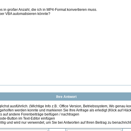
 in großer Anzahl, die ich in MP4-Format konvertieren muss.
per VBA automatisieren könnte?
Ihre Antwort
ichst ausführlich. (Wichtige Info z.B.: Office Version, Betriebssystem, Wo genau k
 geholfen werden konnte und markieren Sie Ihre Anfrage als erledigt (Klick auf Hä
s auf andere Forenbeiträge beifügen / nachtragen
de-Button im Text-Editor einfügen
illig und wird nur verwendet, um Sie bei Antworten auf Ihren Beitrag zu benachrich