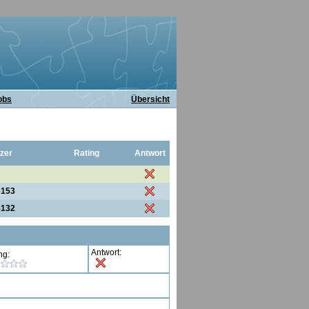
obs
Übersicht
zer
Rating
Antwort
6153
8132
Antwort:
ng: