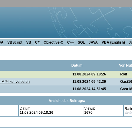
BA
VBScript
VB
C#
Objective-C
C++
SQL
JAVA
VBA (English)
J
Datum
Von Nut
11.08.2024 09:18:26
Rolf
n MP4 konvertieren
11.08.2024 09:42:39
Gast1
11.08.2024 14:51:45
Gast1
Ansicht des Beitrags:
Datum:
Views:
Rati
11.08.2024 09:18:26
1670