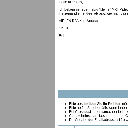
Hallo allerseits,
ich bekomme regelmäßig "kleine" MXF Videos
Hat jemand eine Idee, ob bzw. wie man das 
VIELEN DANK im Voraus
Grüße
Rolf
Bitte beschreiben Sie Ihr Problem mögl
Bitte helfen Sie ebenfalls wenn Ihnen
B
ei Crossposting, entsprechende Link
Codeschnipsel am besten über den Co
Die Angabe der Emailadresse ist freiw