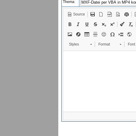
Thema:
Source
Styles
Format
Font