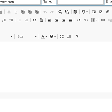
Name:
Emai
Size