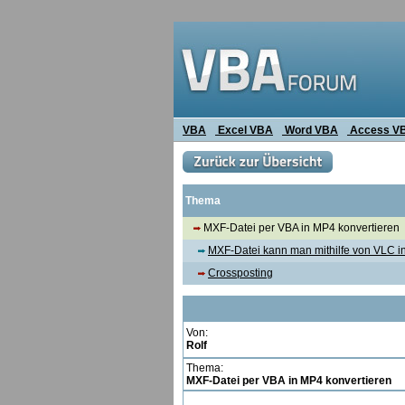
VBA
Excel VBA
Word VBA
Access V
Thema
MXF-Datei per VBA in MP4 konvertieren
MXF-Datei kann man mithilfe von VLC i
Crossposting
Von:
Rolf
Thema:
MXF-Datei per VBA in MP4 konvertieren