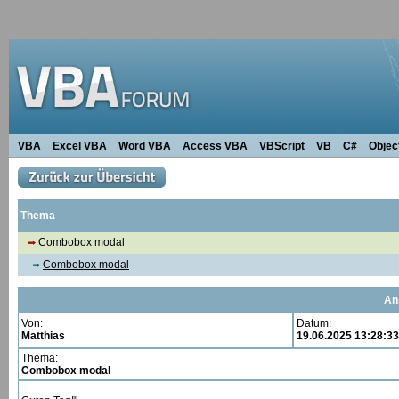
VBA
Excel VBA
Word VBA
Access VBA
VBScript
VB
C#
Objec
Thema
Combobox modal
Combobox modal
An
Von:
Datum:
Matthias
19.06.2025 13:28:33
Thema:
Combobox modal