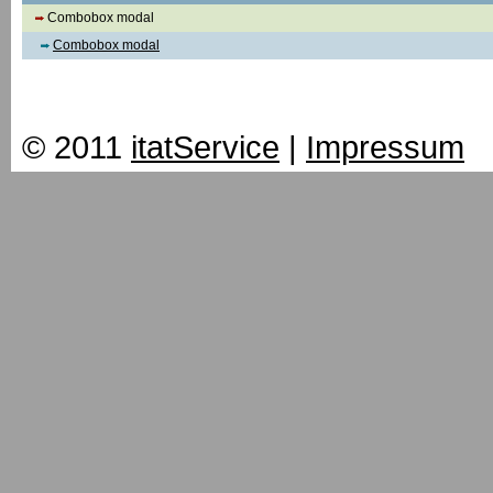
Combobox modal
Combobox modal
© 2011
itatService
|
Impressum