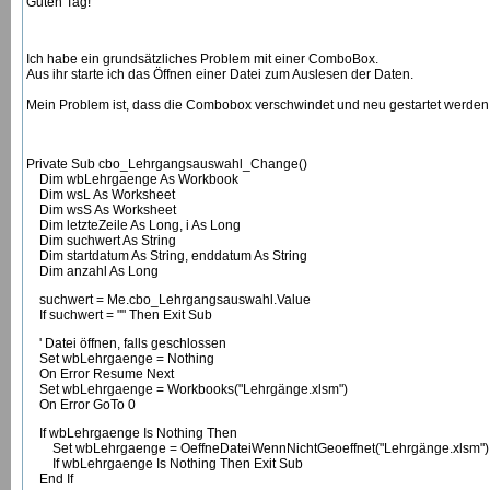
Guten Tag!"
Ich habe ein grundsätzliches Problem mit einer ComboBox.
Aus ihr starte ich das Öffnen einer Datei zum Auslesen der Daten.
Mein Problem ist, dass die Combobox verschwindet und neu gestartet werden
Private Sub cbo_Lehrgangsauswahl_Change()
Dim wbLehrgaenge As Workbook
Dim wsL As Worksheet
Dim wsS As Worksheet
Dim letzteZeile As Long, i As Long
Dim suchwert As String
Dim startdatum As String, enddatum As String
Dim anzahl As Long
suchwert = Me.cbo_Lehrgangsauswahl.Value
If suchwert = "" Then Exit Sub
' Datei öffnen, falls geschlossen
Set wbLehrgaenge = Nothing
On Error Resume Next
Set wbLehrgaenge = Workbooks("Lehrgänge.xlsm")
On Error GoTo 0
If wbLehrgaenge Is Nothing Then
Set wbLehrgaenge = OeffneDateiWennNichtGeoeffnet("Lehrgänge.xlsm")
If wbLehrgaenge Is Nothing Then Exit Sub
End If