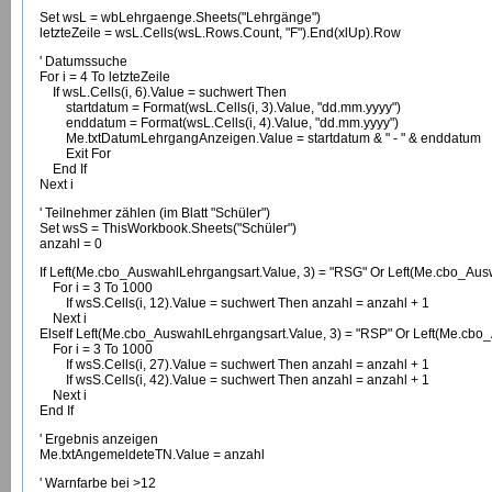
Set wsL = wbLehrgaenge.Sheets("Lehrgänge")
letzteZeile = wsL.Cells(wsL.Rows.Count, "F").End(xlUp).Row
' Datumssuche
For i = 4 To letzteZeile
If wsL.Cells(i, 6).Value = suchwert Then
startdatum = Format(wsL.Cells(i, 3).Value, "dd.mm.yyyy")
enddatum = Format(wsL.Cells(i, 4).Value, "dd.mm.yyyy")
Me.txtDatumLehrgangAnzeigen.Value = startdatum & " - " & enddatum
Exit For
End If
Next i
' Teilnehmer zählen (im Blatt "Schüler")
Set wsS = ThisWorkbook.Sheets("Schüler")
anzahl = 0
If Left(Me.cbo_AuswahlLehrgangsart.Value, 3) = "RSG" Or Left(Me.cbo_Ausw
For i = 3 To 1000
If wsS.Cells(i, 12).Value = suchwert Then anzahl = anzahl + 1
Next i
ElseIf Left(Me.cbo_AuswahlLehrgangsart.Value, 3) = "RSP" Or Left(Me.cbo_
For i = 3 To 1000
If wsS.Cells(i, 27).Value = suchwert Then anzahl = anzahl + 1
If wsS.Cells(i, 42).Value = suchwert Then anzahl = anzahl + 1
Next i
End If
' Ergebnis anzeigen
Me.txtAngemeldeteTN.Value = anzahl
' Warnfarbe bei >12