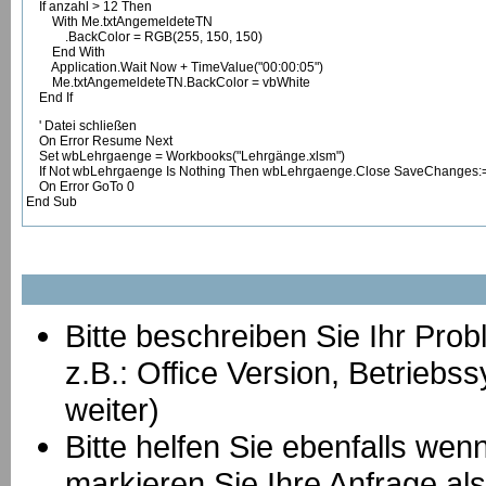
If anzahl > 12 Then
With Me.txtAngemeldeteTN
.BackColor = RGB(255, 150, 150)
End With
Application.Wait Now + TimeValue("00:00:05")
Me.txtAngemeldeteTN.BackColor = vbWhite
End If
' Datei schließen
On Error Resume Next
Set wbLehrgaenge = Workbooks("Lehrgänge.xlsm")
If Not wbLehrgaenge Is Nothing Then wbLehrgaenge.Close SaveChanges:
On Error GoTo 0
End Sub
Bitte beschreiben Sie Ihr Prob
z.B.: Office Version, Betrie
weiter)
Bitte helfen Sie ebenfalls we
markieren Sie Ihre Anfrage als