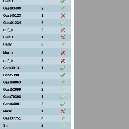
UweD
3
Gast93409
2
Gast45123
1
Gast01234
6
ralf_b
2
UweD
1
Hady
0
Moritz
2
ralf_b
2
Gast39131
1
Gast5390
3
Gast68863
2
Gast52999
2
Gast70398
1
Gast64081
3
Mase
1
Gast37751
4
Simi
2