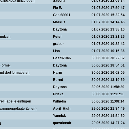
ue Checkbox hinzufügen
Sascha
01.07.2020 22:09:34
Flo E.
01.07.2020 17:59:47
Gast89911
01.07.2020 15:32:54
Markus
01.07.2020 14:14:46
Daytona
01.07.2020 13:38:10
 nutzen
Peter
01.07.2020 13:21:26
graber
01.07.2020 10:32:42
Lisa
01.07.2020 10:16:36
Gast87946
30.06.2020 20:22:32
 Formel
Daytona
30.06.2020 18:54:51
und dort formatieren
Harm
30.06.2020 16:02:05
Bernd
30.06.2020 13:19:59
Daytona
30.06.2020 11:58:20
Priska
30.06.2020 11:11:11
er Tabelle einfügen
Wilhelm
30.06.2020 11:08:14
usammengefügte Zellen)
April_High
29.06.2020 21:34:49
Yannick
29.06.2020 14:54:50
n
questionair
29.06.2020 14:27:24