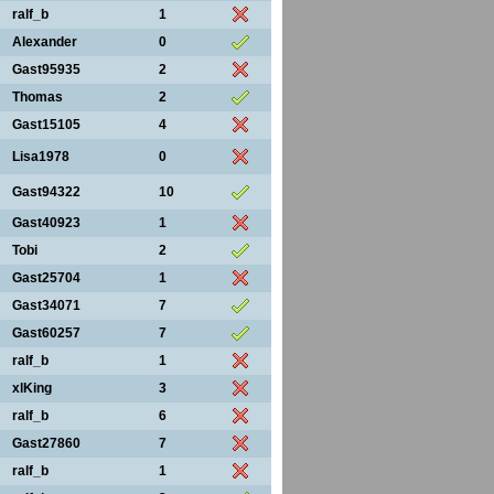
ralf_b
1
Alexander
0
Gast95935
2
Thomas
2
Gast15105
4
Lisa1978
0
Gast94322
10
Gast40923
1
Tobi
2
Gast25704
1
Gast34071
7
Gast60257
7
ralf_b
1
xlKing
3
ralf_b
6
Gast27860
7
ralf_b
1