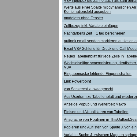
VBA Inputbox die Zahl 0 auch als Zahl beh
Werte aus einer Spalte mit dynamischen Arr
Kombinationsfeld ausgeben
modeless ohne Fenster
Zellbezug inkl. Variable einfügen
Nachtarbeits Zeit + 1 tag berechenen
outlook email senden markieren auslesen 
Excel VBA Schleife für Druck und Call Modu
Neues Tabellenblatt für jede Zeile in Tabelle
Wechselseitige syncronisierung identischer 
VBA
Eingabemaske fehlende Eingenschaften
Link Powerpoint
von Senkrecht zu waagerecht
Aus Userform zu Tabellenblatt und wieder z
Anzeige Popup und Weiterbeit Makro
Einlsen und Aktualisieren von Tabellen
Ansprache von Routinen in ThisOutlookSes
Kopieren und Auflisten von Spalte X von ei
Variable Suche & zwischen Mappen spring