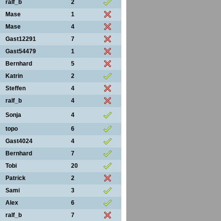
ralf_b
2
Mase
1
Mase
4
Gast12291
7
Gast54479
1
Bernhard
5
Katrin
2
Steffen
4
ralf_b
4
Sonja
4
topo
6
Gast4024
4
Bernhard
7
Tobi
20
Patrick
2
Sami
3
Alex
6
ralf_b
7