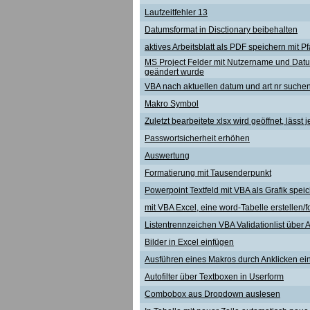
Laufzeitfehler 13
Datumsformat in Disctionary beibehalten
aktives Arbeitsblatt als PDF speichern mit 
MS Project Felder mit Nutzername und Datu
geändert wurde
VBA nach aktuellen datum und art nr suche
Makro Symbol
Zuletzt bearbeitete xlsx wird geöffnet, lässt
Passwortsicherheit erhöhen
Auswertung
Formatierung mit Tausenderpunkt
Powerpoint Textfeld mit VBA als Grafik spei
mit VBA Excel, eine word-Tabelle erstellen/
Listentrennzeichen VBA Validationlist über 
Bilder in Excel einfügen
Ausführen eines Makros durch Anklicken ei
Autofilter über Textboxen in Userform
Combobox aus Dropdown auslesen