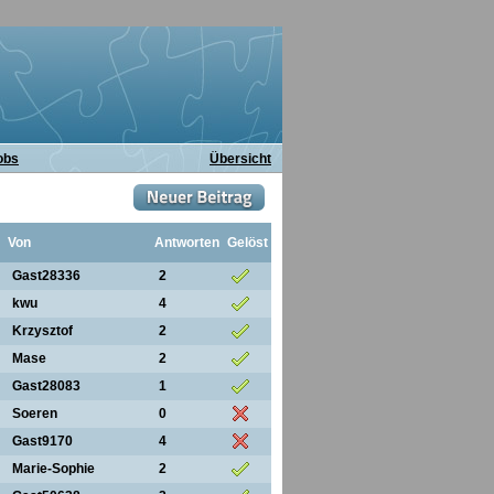
obs
Übersicht
Von
Antworten
Gelöst
Gast28336
2
kwu
4
Krzysztof
2
Mase
2
Gast28083
1
Soeren
0
Gast9170
4
Marie-Sophie
2