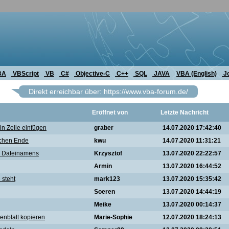
BA
VBScript
VB
C#
Objective-C
C++
SQL
JAVA
VBA (English)
J
Direkt erreichbar über: https://www.vba-forum.de/
Eröffnet von
Letzte Nachricht
in Zelle einfügen
graber
14.07.2020 17:42:40
eichen Ende
kwu
14.07.2020 11:31:21
es Dateinamens
Krzysztof
13.07.2020 22:22:57
Armin
13.07.2020 16:44:52
 steht
mark123
13.07.2020 15:35:42
Soeren
13.07.2020 14:44:19
Meike
13.07.2020 00:14:37
lenblatt kopieren
Marie-Sophie
12.07.2020 18:24:13