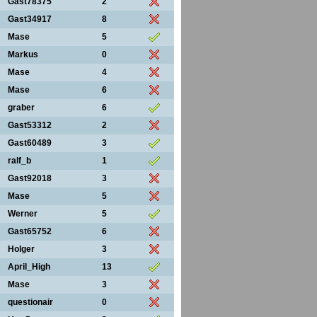
Gast78375
2
Gast34917
8
Mase
5
Markus
0
Mase
4
Mase
6
graber
6
Gast53312
2
Gast60489
3
ralf_b
1
Gast92018
3
Mase
5
Werner
5
Gast65752
6
Holger
3
April_High
13
Mase
3
questionair
0