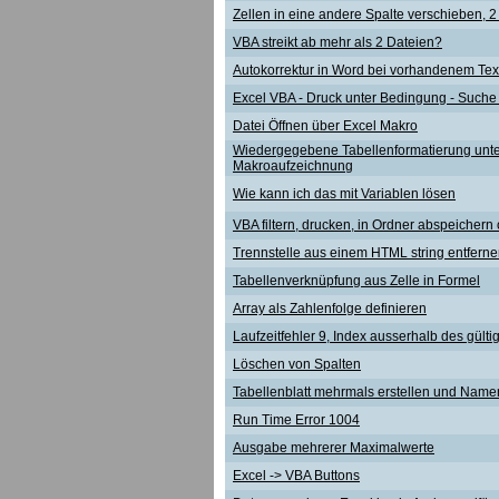
Zellen in eine andere Spalte verschieben,
VBA streikt ab mehr als 2 Dateien?
Autokorrektur in Word bei vorhandenem Tex
Excel VBA - Druck unter Bedingung - Such
Datei Öffnen über Excel Makro
Wiedergegebene Tabellenformatierung unte
Makroaufzeichnung
Wie kann ich das mit Variablen lösen
VBA filtern, drucken, in Ordner abspeicher
Trennstelle aus einem HTML string entfern
Tabellenverknüpfung aus Zelle in Formel
Array als Zahlenfolge definieren
Laufzeitfehler 9, Index ausserhalb des gült
Löschen von Spalten
Tabellenblatt mehrmals erstellen und Nam
Run Time Error 1004
Ausgabe mehrerer Maximalwerte
Excel -> VBA Buttons