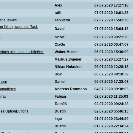
Alex
07.07.2020 17:27:18
tulli
07.07.2020 16:01:25
Pfadauswahl
Tabulator
07.07.2020 15:41:36
m füllen, wenn ein Task
David
07.07.2020 15:04:13
n
nicole
07.07.2020 09:21:20
ClaGo
07.07.2020 00:47:07
 jedoch nicht mehr schließen!
Walter Müller
06.07.2020 15:30:09
Markus Zwiener
06.07.2020 15:27:27
Niklas Hofacker
06.07.2020 12:28:13
ukw
06.07.2020 09:18:39
chern
Daniel
05.07.2020 17:38:07
formatieren
Andreas Rottmann
04.07.2020 09:38:03
Array
Fabian
02.07.2020 11:25:03
Tach93
02.07.2020 09:24:23
nes OptionButtons
Dustin
02.07.2020 05:46:13
Ingo
01.07.2020 23:44:59
Dustin
01.07.2020 22:34:34