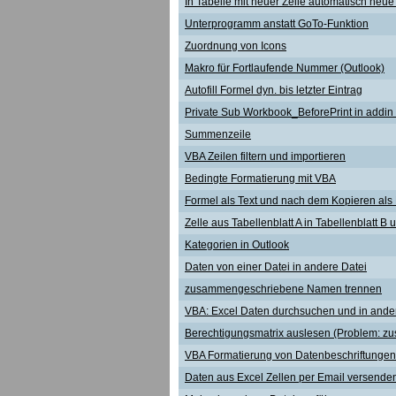
In Tabelle mit neuer Zeile automatisch ne
Unterprogramm anstatt GoTo-Funktion
Zuordnung von Icons
Makro für Fortlaufende Nummer (Outlook)
Autofill Formel dyn. bis letzter Eintrag
Private Sub Workbook_BeforePrint in addin
Summenzeile
VBA Zeilen filtern und importieren
Bedingte Formatierung mit VBA
Formel als Text und nach dem Kopieren als
Zelle aus Tabellenblatt A in Tabellenblatt B 
Kategorien in Outlook
Daten von einer Datei in andere Datei
zusammengeschriebene Namen trennen
VBA: Excel Daten durchsuchen und in ander
Berechtigungsmatrix auslesen (Problem: z
VBA Formatierung von Datenbeschriftungen
Daten aus Excel Zellen per Email versende