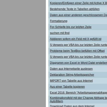
Kopieren/Einfügen einer Zeile mit Active X B
Bestehende Texte in Tabellen abfüllen
Daten aus einer anderen geschlossenen Date
Formatierung
For-Schleife bis zur letzten Zeile
suchen mit find
Addieren sofern ein Feld mit X gefüllt ist
S-Verweis per VBA bis zur letzten Zeile runt
Probleme beim TextBox befüllen mit Offset
S-Verweis per VBA bis zur letzten Zeile runt
Diagramm von Excel in Word Datei erstelle
Daten aus Internetseite auslesen
Deklaration String Arbeitsspeicher
IMPORT von Tabelle aus Internet
Aus einer Tabelle kopieren
Excel 2016: Bereich "Arbeitsmappenabfrag
Kombinationsfeld mit der Change Abfrage bri
Autofiltern
Download Daten aus dem Internet