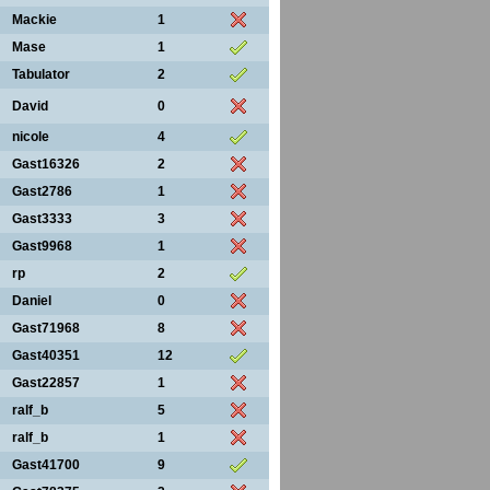
Mackie
1
Mase
1
Tabulator
2
David
0
nicole
4
Gast16326
2
Gast2786
1
Gast3333
3
Gast9968
1
rp
2
Daniel
0
Gast71968
8
Gast40351
12
Gast22857
1
ralf_b
5
ralf_b
1
Gast41700
9