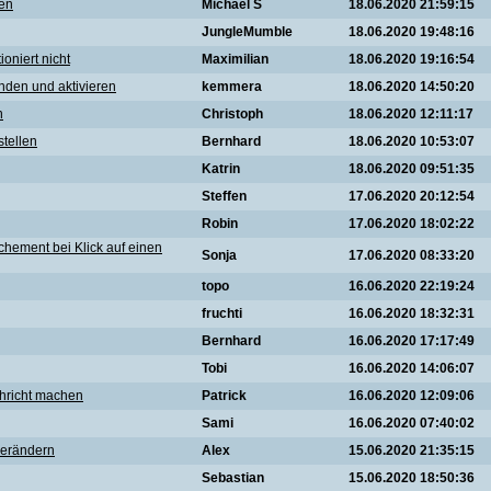
gen
Michael S
18.06.2020 21:59:15
JungleMumble
18.06.2020 19:48:16
oniert nicht
Maximilian
18.06.2020 19:16:54
inden und aktivieren
kemmera
18.06.2020 14:50:20
n
Christoph
18.06.2020 12:11:17
tellen
Bernhard
18.06.2020 10:53:07
Katrin
18.06.2020 09:51:35
Steffen
17.06.2020 20:12:54
Robin
17.06.2020 18:02:22
chement bei Klick auf einen
Sonja
17.06.2020 08:33:20
topo
16.06.2020 22:19:24
fruchti
16.06.2020 18:32:31
Bernhard
16.06.2020 17:17:49
Tobi
16.06.2020 14:06:07
hricht machen
Patrick
16.06.2020 12:09:06
Sami
16.06.2020 07:40:02
verändern
Alex
15.06.2020 21:35:15
Sebastian
15.06.2020 18:50:36