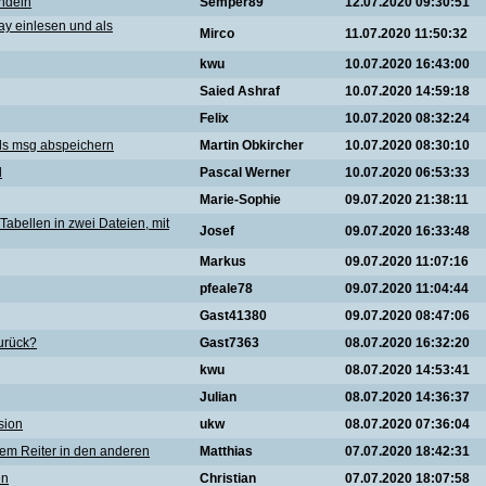
andeln
Semper89
12.07.2020 09:30:51
ay einlesen und als
Mirco
11.07.2020 11:50:32
kwu
10.07.2020 16:43:00
Saied Ashraf
10.07.2020 14:59:18
Felix
10.07.2020 08:32:24
als msg abspeichern
Martin Obkircher
10.07.2020 08:30:10
l
Pascal Werner
10.07.2020 06:53:33
Marie-Sophie
09.07.2020 21:38:11
Tabellen in zwei Dateien, mit
Josef
09.07.2020 16:33:48
Markus
09.07.2020 11:07:16
pfeale78
09.07.2020 11:04:44
Gast41380
09.07.2020 08:47:06
urück?
Gast7363
08.07.2020 16:32:20
kwu
08.07.2020 14:53:41
Julian
08.07.2020 14:36:37
sion
ukw
08.07.2020 07:36:04
nem Reiter in den anderen
Matthias
07.07.2020 18:42:31
en
Christian
07.07.2020 18:07:58