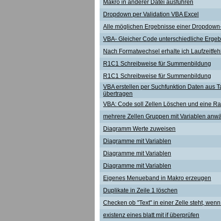
Makro in anderer Datei ausführen
Dropdown per Validation VBA Excel
Alle möglichen Ergebnisse einer Dropdown
VBA- Gleicher Code unterschiedliche Ergebn
Nach Formatwechsel erhalte ich Laufzeitfeh
R1C1 Schreibweise für Summenbildung
R1C1 Schreibweise für Summenbildung
VBA erstellen per Suchfunktion Daten aus Tab
übertragen
VBA: Code soll Zellen Löschen und eine R
mehrere Zellen Gruppen mit Variablen anw
Diagramm Werte zuweisen
Diagramme mit Variablen
Diagramme mit Variablen
Diagramme mit Variablen
Eigenes Menueband in Makro erzeugen
Duplikate in Zeile 1 löschen
Checken ob "Text" in einer Zelle steht, wen
existenz eines blatt mit if überprüfen