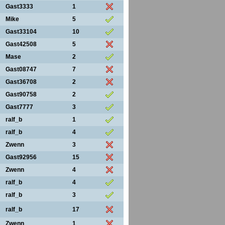
Gast3333
1
Mike
5
Gast33104
10
Gast42508
5
Mase
2
Gast08747
7
Gast36708
2
Gast90758
2
Gast7777
3
ralf_b
1
ralf_b
4
Zwenn
3
Gast92956
15
Zwenn
4
ralf_b
4
ralf_b
3
ralf_b
17
Zwenn
1