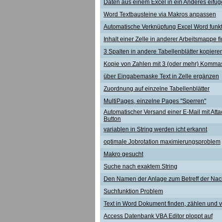
Daten aus einem Excel in ein Anderes eifü
Word Textbausteine via Makros anpassen
Automatische Verknüpfung Excel Word funkti
Inhalt einer Zelle in anderer Arbeitsmappe f
3 Spalten in andere Tabellenblätter kopiere
Kopie von Zahlen mit 3 (oder mehr) Kommas
über Eingabemaske Text in Zelle ergänzen
Zuordnung auf einzelne Tabellenblätter
MultiPages, einzelne Pages "Sperren"
Automatischer Versand einer E-Mail mit Atta
Button
variablen in String werden icht erkannt
optimale Jobrotation maximierungsproblem
Makro gesucht
Suche nach exaktem String
Den Namen der Anlage zum Betreff der Nac
Suchfunktion Problem
Text in Word Dokument finden, zählen und 
Access Datenbank VBA Editor ploppt auf