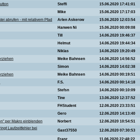
utton
Steffi
15.06.2020 17:41:01
Mike
15.06.2020 17:17:03
i abrufen - mit relativem Pfad
Arlen Askerow
15.06.2020 12:03:54
Hanwen Ni
15.06.2020 00:09:08
Till
14.06.2020 19:46:37
Helmut
14.06.2020 19:44:34
Niklas
14.06.2020 19:20:49
erziehen
Meike Bahnsen
14.06.2020 14:56:52
Simon
14.06.2020 14:02:38
erziehen
Meike Bahnsen
14.06.2020 00:19:51
n
F.S.
14.06.2020 00:14:18
Stefsn
14.06.2020 00:10:09
Tine
13.06.2020 12:37:52
FHStudent
12.06.2020 23:33:51
Gero
12.06.2020 14:13:40
en" per Makro einblenden
Norbert
12.06.2020 10:54:51
ngt Laufzeitfehler bei
Gast37550
12.06.2020 07:30:53
Franz
11.06.2020 22:48:22