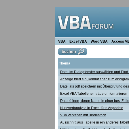
VBA
Excel VBA
Word VBA
Access V
Thema
Datei im Dialogfenster auswählen und Pfad 
Anzeige friert ein, kommt aber zum erfolgr
Datei als pdf speichern mit Überprüfung d
Excel VBA Tabelleneinträge umformatieren
Datei öffnen, deren Name in einer bes. Zelle
Nutzwertanalyse in Excel für n Angeobte
VBA Verketten mit Bindestrich
Ausschnitt aus Tabelle in ein anderes Tabel