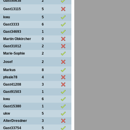
Gast50638
2
Gast13115
5
kwu
5
Gast3333
6
Gast34693
1
Martin Obkircher
0
Gast31012
2
Marie-Sophie
2
Josef
2
Markus
8
pfeale78
4
Gast41208
3
Gast91503
1
kwu
6
Gast15380
1
ukw
5
AlterDresdner
3
Gast33754
5