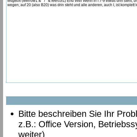
MsgBox (leerrow1 & " / " & leercol1) End With Wenn in I 7-9 etwas drin steht, b
wegen, auf 20 (also B20) was drin steht und alle anderen, auch I, ist komplett lee
Bitte beschreiben Sie Ihr Prob
z.B.: Office Version, Betrie
weiter)