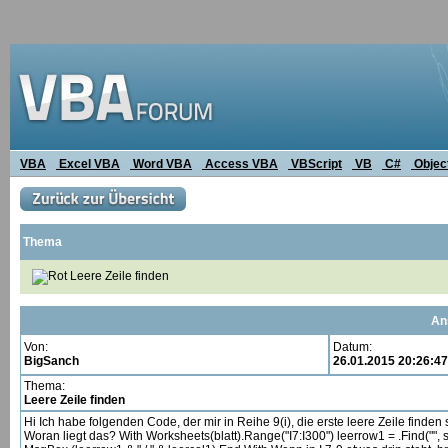
VBA
Excel VBA
Word VBA
Access VBA
VBScript
VB
C#
Objec
Thema
Leere Zeile finden
An
Von:
Datum:
BigSanch
26.01.2015 20:26:47
Thema:
Leere Zeile finden
Hi Ich habe folgenden Code, der mir in Reihe 9(i), die erste leere Zeile finden 
Woran liegt das? With Worksheets(blatt).Range("I7:I300") leerrow1 = .Find("",