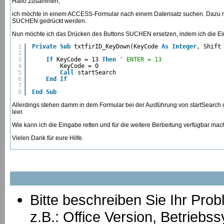
Hallo Zusammen,
ich möchte in einem ACCESS-Formular nach einem Datensatz suchen. Dazu mu
SUCHEN gedrückt werden.
Nun möchte ich das Drücken des Buttons SUCHEN ersetzen, indem ich die Ei
1
Private
Sub
txtfirID_KeyDown(KeyCode 
As
Integer
, Shift
2
3
If
KeyCode = 13 
Then
' ENTER = 13
4
KeyCode = 0
5
Call
startSearch
6
End
If
7
8
End
Sub
Allerdings stehen damm in dem Formular bei der Ausführung von startSearch da
leer.
Wie kann ich die Eingabe retten und für die weitere Berbeitung verfügbar ma
Vielen Dank für eure Hilfe.
Bitte beschreiben Sie Ihr Prob
z.B.: Office Version, Betrie