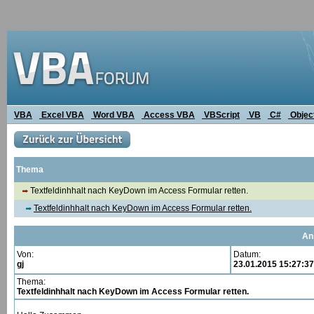
VBA
Excel VBA
Word VBA
Access VBA
VBScript
VB
C#
Objec
Thema
Textfeldinhhalt nach KeyDown im Access Formular retten.
Textfeldinhhalt nach KeyDown im Access Formular retten.
An
Von:
Datum:
gj
23.01.2015 15:27:37
Thema:
Textfeldinhhalt nach KeyDown im Access Formular retten.