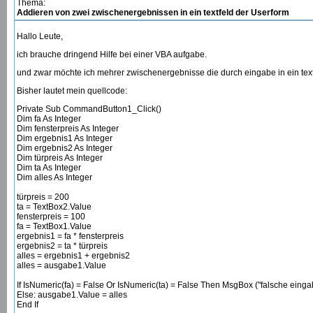
Thema:
Addieren von zwei zwischenergebnissen in ein textfeld der Userform
Hallo Leute,
ich brauche dringend Hilfe bei einer VBA aufgabe.
und zwar möchte ich mehrer zwischenergebnisse die durch eingabe in ein tex
Bisher lautet mein quellcode:
Private Sub CommandButton1_Click()
Dim fa As Integer
Dim fensterpreis As Integer
Dim ergebnis1 As Integer
Dim ergebnis2 As Integer
Dim türpreis As Integer
Dim ta As Integer
Dim alles As Integer
türpreis = 200
ta = TextBox2.Value
fensterpreis = 100
fa = TextBox1.Value
ergebnis1 = fa * fensterpreis
ergebnis2 = ta * türpreis
alles = ergebnis1 + ergebnis2
alles = ausgabe1.Value
If IsNumeric(fa) = False Or IsNumeric(ta) = False Then MsgBox ("falsche einga
Else: ausgabe1.Value = alles
End If