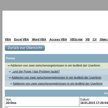
VBA
Excel VBA
Word VBA
Access VBA
VBScript
VB
C#
Objec
Thema
Addieren von zwei zwischenergebnissen in ein textfeld der Userform
..und die Frage / das Problem lautet?
Addieren von zwei zwischenergebnissen in ein textfeld der Userform
Addieren von zwei zwischenergebnissen in ein textfeld der Userform
An
Von:
Datum:
Jérôme
18.01.2015 17:20:54