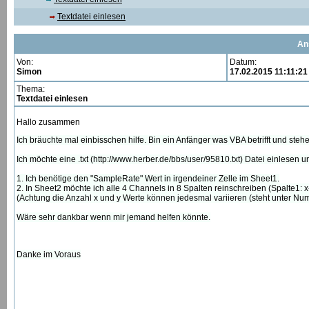
Textdatei einlesen
An
Von:
Datum:
Simon
17.02.2015 11:11:21
Thema:
Textdatei einlesen
Hallo zusammen
Ich bräuchte mal einbisschen hilfe. Bin ein Anfänger was VBA betrifft und ste
Ich möchte eine .txt (http://www.herber.de/bbs/user/95810.txt) Datei einlesen u
1. Ich benötige den "SampleRate" Wert in irgendeiner Zelle im Sheet1.
2. In Sheet2 möchte ich alle 4 Channels in 8 Spalten reinschreiben (Spalte1:
(Achtung die Anzahl x und y Werte können jedesmal variieren (steht unter Nu
Wäre sehr dankbar wenn mir jemand helfen könnte.
Danke im Voraus