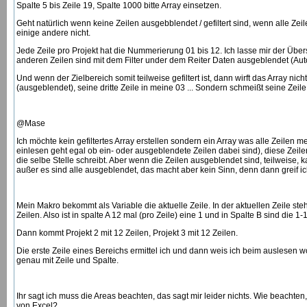
Spalte 5 bis Zeile 19, Spalte 1000 bitte Array einsetzen.
Geht natürlich wenn keine Zeilen ausgebblendet / gefiltert sind, wenn alle Zeile
einige andere nicht.
Jede Zeile pro Projekt hat die Nummerierung 01 bis 12. Ich lasse mir der Übe
anderen Zeilen sind mit dem Filter under dem Reiter Daten ausgeblendet (Autof
Und wenn der Zielbereich somit teilweise gefiltert ist, dann wirft das Array nic
(ausgeblendet), seine dritte Zeile in meine 03 ... Sondern schmeißt seine Zeile
@Mase
Ich möchte kein gefiltertes Array erstellen sondern ein Array was alle Zeilen m
einlesen geht egal ob ein- oder ausgeblendete Zeilen dabei sind), diese Zeil
die selbe Stelle schreibt. Aber wenn die Zeilen ausgeblendet sind, teilweise, k
außer es sind alle ausgeblendet, das macht aber kein Sinn, denn dann greif ich n
Mein Makro bekommt als Variable die aktuelle Zeile. In der aktuellen Zeile steht
Zeilen. Also ist in spalte A 12 mal (pro Zeile) eine 1 und in Spalte B sind die 
Dann kommt Projekt 2 mit 12 Zeilen, Projekt 3 mit 12 Zeilen.
Die erste Zeile eines Bereichs ermittel ich und dann weis ich beim auslesen
genau mit Zeile und Spalte.
Ihr sagt ich muss die Areas beachten, das sagt mir leider nichts. Wie beacht
von Excel?