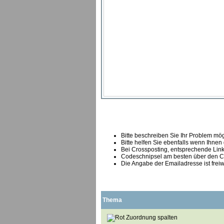
Bitte beschreiben Sie Ihr Problem mögl
Bitte helfen Sie ebenfalls wenn Ihnen
B
ei Crossposting, entsprechende Link
Codeschnipsel am besten über den Co
Die Angabe der Emailadresse ist freiw
Thema
Zuordnung spalten