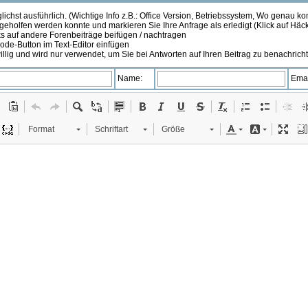
ichst ausführlich. (Wichtige Info z.B.: Office Version, Betriebssystem, Wo genau k
 geholfen werden konnte und markieren Sie Ihre Anfrage als erledigt (Klick auf Hä
s auf andere Forenbeiträge beifügen / nachtragen
de-Button im Text-Editor einfügen
illig und wird nur verwendet, um Sie bei Antworten auf Ihren Beitrag zu benachrich
Name:
Emai
Format
Schriftart
Größe