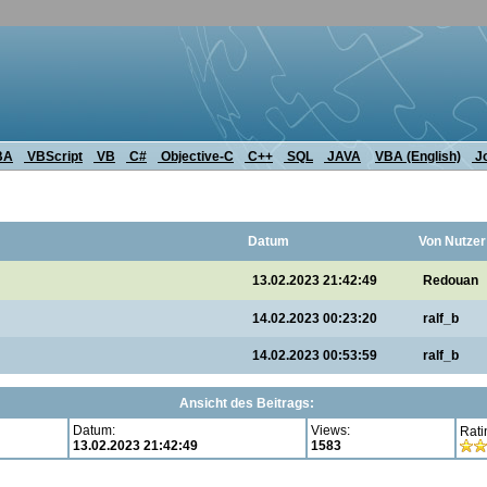
BA
VBScript
VB
C#
Objective-C
C++
SQL
JAVA
VBA (English)
J
Datum
Von Nutzer
13.02.2023 21:42:49
Redouan
14.02.2023 00:23:20
ralf_b
14.02.2023 00:53:59
ralf_b
Ansicht des Beitrags:
Datum:
Views:
Rati
13.02.2023 21:42:49
1583