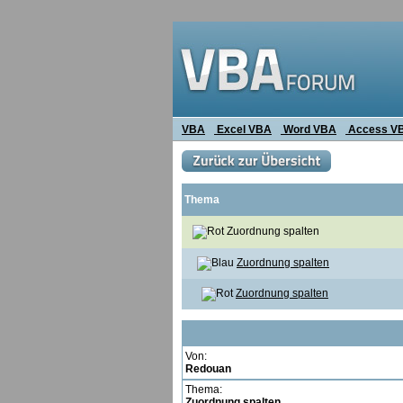
VBA
Excel VBA
Word VBA
Access V
Thema
Zuordnung spalten
Zuordnung spalten
Zuordnung spalten
Von:
Redouan
Thema:
Zuordnung spalten