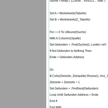
Suche = Array ("123456", "654321", "usw.")
Set A = Worksheets(Tabelle)
Set B = Worksheets(Z_Tabelle)
For i = 0 To UBound(Suche)
With A.Columns(Spalte)
Set Gefunden = .Find(Suche(i), LookIn:=xlV
If Not Gefunden Is Nothing Then
Erste = Gefunden.Address
Do
B.Cells(Zielzeile, Zielspalte).Resize(1, Anz
Zielzeile = Zielzeile + 1
Set Gefunden = .FindNext(Gefunden)
Loop Until Gefunden.Address = Erste
End If
End With