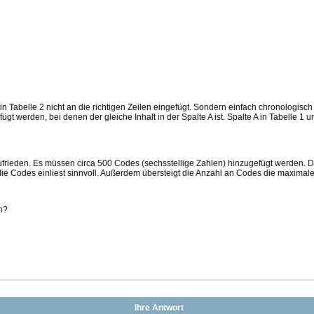
in Tabelle 2 nicht an die richtigen Zeilen eingefügt. Sondern einfach chronologisc
fügt werden, bei denen der gleiche Inhalt in der Spalte A ist. Spalte A in Tabelle 1
nzufrieden. Es müssen circa 500 Codes (sechsstellige Zahlen) hinzugefügt werden. 
die Codes einliest sinnvoll. Außerdem übersteigt die Anzahl an Codes die maximale
n?
Ihre Antwort