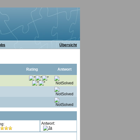
obs
Übersicht
Rating
Antwort
Antwort:
ng: