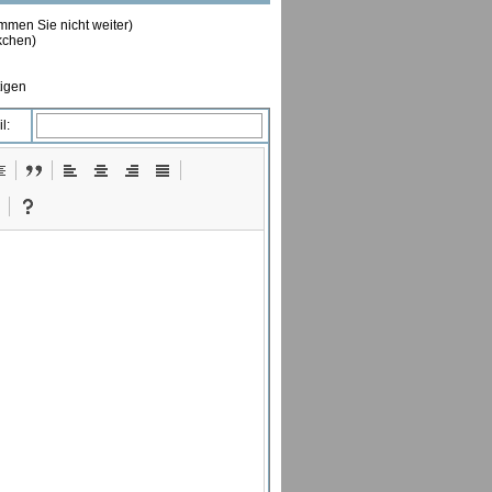
ommen Sie nicht weiter)
ckchen)
tigen
l: