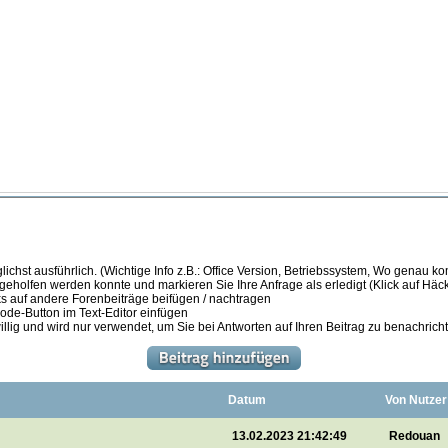
ichst ausführlich. (Wichtige Info z.B.: Office Version, Betriebssystem, Wo genau k
 geholfen werden konnte und markieren Sie Ihre Anfrage als erledigt (Klick auf Hä
s auf andere Forenbeiträge beifügen / nachtragen
de-Button im Text-Editor einfügen
illig und wird nur verwendet, um Sie bei Antworten auf Ihren Beitrag zu benachrich
Datum
Von Nutzer
13.02.2023 21:42:49
Redouan