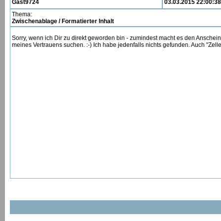
Gast9724
03.03.2015 22:00:38
Thema:
Zwischenablage / Formatierter Inhalt
Sorry, wenn ich Dir zu direkt geworden bin - zumindest macht es den Anschein. 
meines Vertrauens suchen. :-) Ich habe jedenfalls nichts gefunden. Auch "Zell