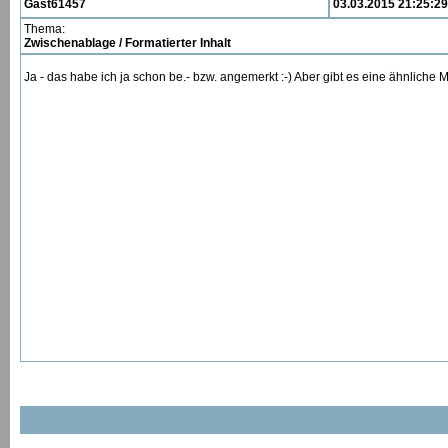
Gast61457
03.03.2015 21:25:29
Thema:
Zwischenablage / Formatierter Inhalt
Ja - das habe ich ja schon be.- bzw. angemerkt :-) Aber gibt es eine ähnliche 