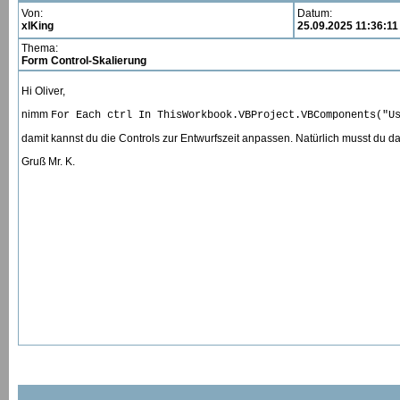
Von:
Datum:
xlKing
25.09.2025 11:36:11
Thema:
Form Control-Skalierung
Hi Oliver,
nimm
For Each ctrl In ThisWorkbook.VBProject.VBComponents("U
damit kannst du die Controls zur Entwurfszeit anpassen. Natürlich musst du 
Gruß Mr. K.