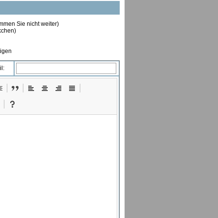
ommen Sie nicht weiter)
ckchen)
tigen
l: