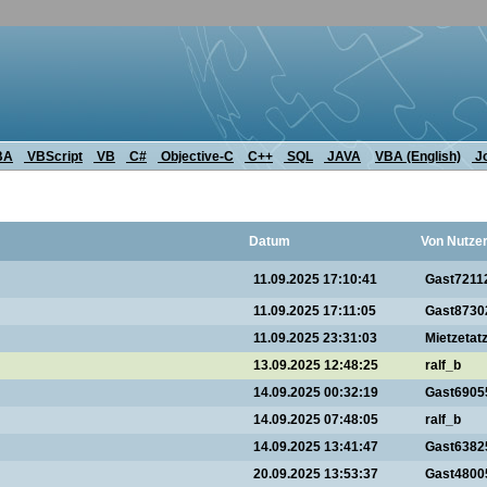
BA
VBScript
VB
C#
Objective-C
C++
SQL
JAVA
VBA (English)
J
Datum
Von Nutze
11.09.2025 17:10:41
Gast7211
11.09.2025 17:11:05
Gast8730
11.09.2025 23:31:03
Mietzetat
13.09.2025 12:48:25
ralf_b
14.09.2025 00:32:19
Gast6905
14.09.2025 07:48:05
ralf_b
14.09.2025 13:41:47
Gast6382
20.09.2025 13:53:37
Gast4800