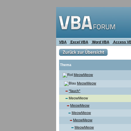
VBA
Excel VBA
Word VBA
Access V
Thema
MeowMeow
MeowMeow
*fauch*
MeowMeow
MeowMeow
MeowMeow
MeowMeow
MeowMeow