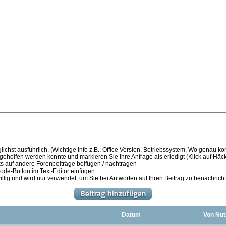
ichst ausführlich. (Wichtige Info z.B.: Office Version, Betriebssystem, Wo genau k
 geholfen werden konnte und markieren Sie Ihre Anfrage als erledigt (Klick auf Hä
s auf andere Forenbeiträge beifügen / nachtragen
de-Button im Text-Editor einfügen
illig und wird nur verwendet, um Sie bei Antworten auf Ihren Beitrag zu benachrich
Datum
Von Nut