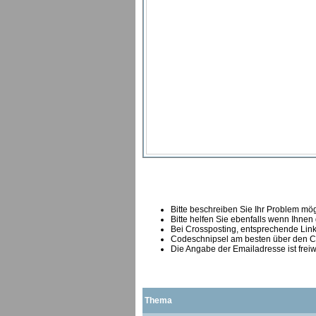
Bitte beschreiben Sie Ihr Problem mögl
Bitte helfen Sie ebenfalls wenn Ihnen
B
ei Crossposting, entsprechende Link
Codeschnipsel am besten über den Co
Die Angabe der Emailadresse ist freiw
Thema