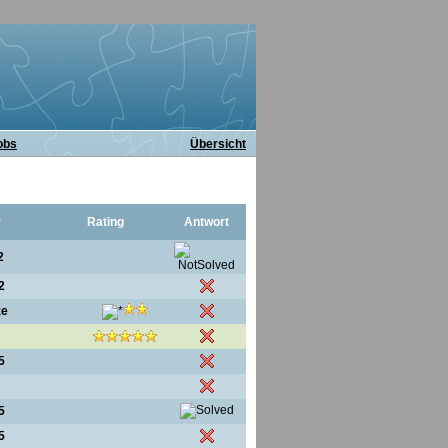
obs
Übersicht
r
Rating
Antwort
2
2
ze
5
5
5