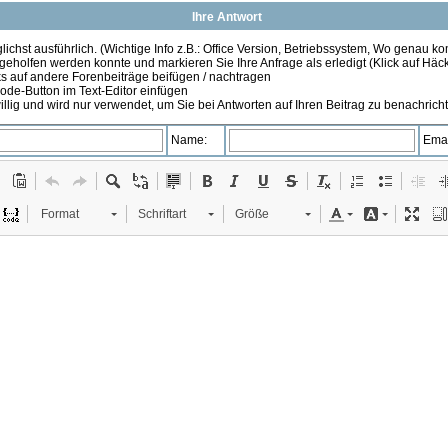
Ihre Antwort
ichst ausführlich. (Wichtige Info z.B.: Office Version, Betriebssystem, Wo genau k
 geholfen werden konnte und markieren Sie Ihre Anfrage als erledigt (Klick auf Hä
s auf andere Forenbeiträge beifügen / nachtragen
de-Button im Text-Editor einfügen
illig und wird nur verwendet, um Sie bei Antworten auf Ihren Beitrag zu benachrich
Name:
Emai
Format
Schriftart
Größe