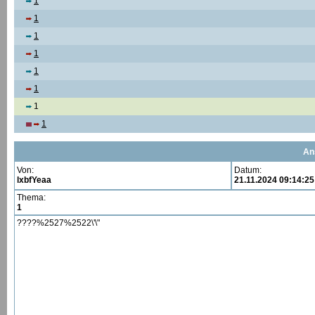
1
1
1
1
1
1
1
1
An
Von:
Datum:
lxbfYeaa
21.11.2024 09:14:25
Thema:
1
????%2527%2522\'\"