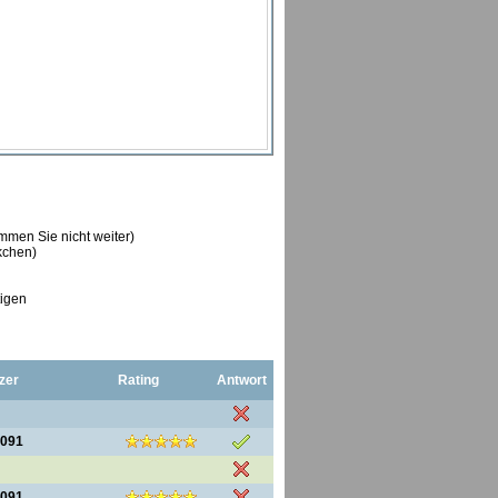
ommen Sie nicht weiter)
ckchen)
tigen
zer
Rating
Antwort
7091
7091