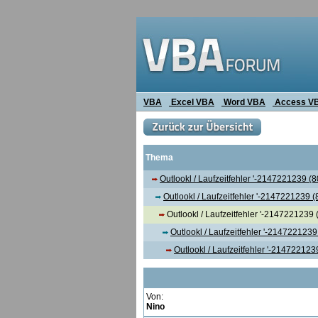
VBA
Excel VBA
Word VBA
Access V
Thema
Outlookl / Laufzeitfehler '-2147221239 (
Outlookl / Laufzeitfehler '-2147221239 
Outlookl / Laufzeitfehler '-2147221239
Outlookl / Laufzeitfehler '-214722123
Outlookl / Laufzeitfehler '-21472212
Von:
Nino