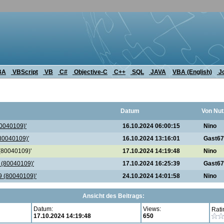
BA
VBScript
VB
C#
Objective-C
C++
SQL
JAVA
VBA (English)
J
Datum
Von Nut
80040109)'
16.10.2024 06:00:15
Nino
(80040109)'
16.10.2024 13:16:01
Gast6
 (80040109)'
17.10.2024 14:19:48
Nino
9 (80040109)'
17.10.2024 16:25:39
Gast6
39 (80040109)'
24.10.2024 14:01:58
Nino
Ansicht des Beitrags:
Datum:
Views:
Rati
17.10.2024 14:19:48
650