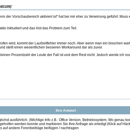
040109)'
nn der Vorschaubereich aktiviert ist
" hat bei mir eher zu Verwirrung geführt. Muss
kto inkludiert und das löst das Problem zum Teil.
ufen wird, kommt der Laufzeitfehler immer noch. Aber wenn man ein bisschen wartet
l und stellt einen wesentlichen besseren Workaround dar als zuvor.
leinen Prozentzahl der Leute der Fall ist und dem Rest nicht. Jedoch werde ich n
Ihre Antwort
ichst ausführlich. (Wichtige Info z.B.: Office Version, Betriebssystem, Wo genau k
 geholfen werden konnte und markieren Sie Ihre Anfrage als erledigt (Klick auf Hä
s auf andere Forenbeiträge beifügen / nachtragen