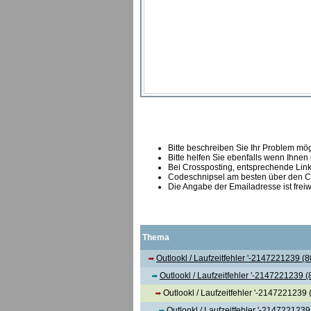
Bitte beschreiben Sie Ihr Problem mögl
Bitte helfen Sie ebenfalls wenn Ihnen
B
ei Crossposting, entsprechende Link
Codeschnipsel am besten über den Co
Die Angabe der Emailadresse ist freiw
Thema
Outlookl / Laufzeitfehler '-2147221239 (
Outlookl / Laufzeitfehler '-2147221239 
Outlookl / Laufzeitfehler '-2147221239
Outlookl / Laufzeitfehler '-214722123