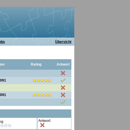
obs
Übersicht
zer
Rating
Antwort
7091
7091
Antwort:
ng: