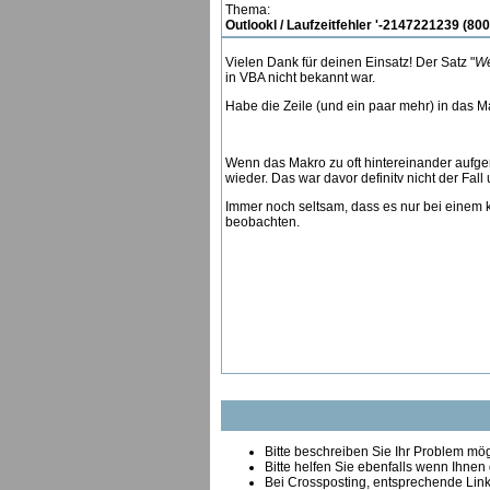
Thema:
Outlookl / Laufzeitfehler '-2147221239 (80
Vielen Dank für deinen Einsatz! Der Satz "
We
in VBA nicht bekannt war.
Habe die Zeile (und ein paar mehr) in das Ma
Wenn das Makro zu oft hintereinander aufger
wieder. Das war davor definitv nicht der Fal
Immer noch seltsam, dass es nur bei einem k
beobachten.
Bitte beschreiben Sie Ihr Problem mögl
Bitte helfen Sie ebenfalls wenn Ihnen
B
ei Crossposting, entsprechende Link