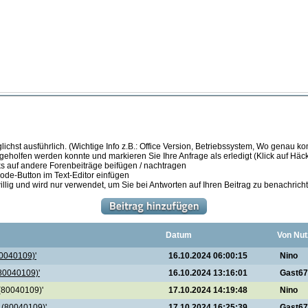
ichst ausführlich. (Wichtige Info z.B.: Office Version, Betriebssystem, Wo genau k
 geholfen werden konnte und markieren Sie Ihre Anfrage als erledigt (Klick auf Hä
s auf andere Forenbeiträge beifügen / nachtragen
de-Button im Text-Editor einfügen
illig und wird nur verwendet, um Sie bei Antworten auf Ihren Beitrag zu benachrich
Datum
Von Nut
80040109)'
16.10.2024 06:00:15
Nino
(80040109)'
16.10.2024 13:16:01
Gast6
 (80040109)'
17.10.2024 14:19:48
Nino
9 (80040109)'
17.10.2024 16:25:39
Gast6