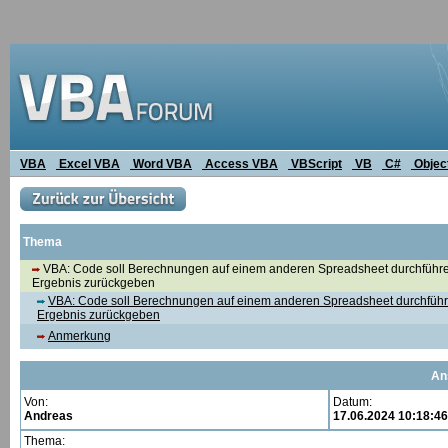
VBA
Excel VBA
Word VBA
Access VBA
VBScript
VB
C#
Objec
Thema
VBA: Code soll Berechnungen auf einem anderen Spreadsheet durchführ
Ergebnis zurückgeben
VBA: Code soll Berechnungen auf einem anderen Spreadsheet durchfüh
Ergebnis zurückgeben
Anmerkung
An
Von:
Datum:
Andreas
17.06.2024 10:18:46
Thema: