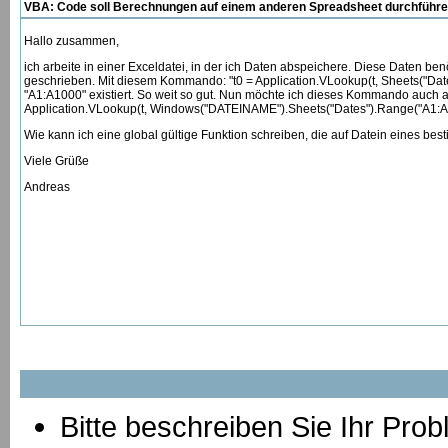
VBA: Code soll Berechnungen auf einem anderen Spreadsheet durchführ
Hallo zusammen,
ich arbeite in einer Exceldatei, in der ich Daten abspeichere. Diese Daten 
geschrieben. Mit diesem Kommando: "t0 = Application.VLookup(t, Sheets("Dates
"A1:A1000" existiert. So weit so gut. Nun möchte ich dieses Kommando auch a
Application.VLookup(t, Windows("DATEINAME").Sheets("Dates").Range("A1:A100
Wie kann ich eine global gültige Funktion schreiben, die auf Datein eines b
Viele Grüße
Andreas
Bitte beschreiben Sie Ihr Prob