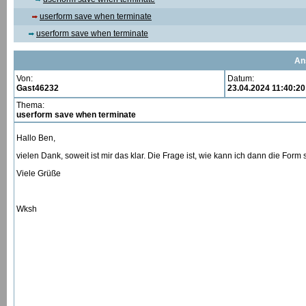
userform save when terminate
userform save when terminate
An
Von:
Datum:
Gast46232
23.04.2024 11:40:20
Thema:
userform save when terminate
Hallo Ben,
vielen Dank, soweit ist mir das klar. Die Frage ist, wie kann ich dann die Form
Viele Grüße
Wksh