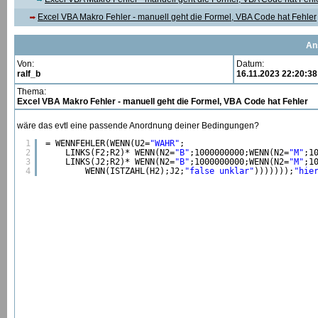
Excel VBA Makro Fehler - manuell geht die Formel, VBA Code hat Fehler
An
Von:
Datum:
ralf_b
16.11.2023 22:20:38
Thema:
Excel VBA Makro Fehler - manuell geht die Formel, VBA Code hat Fehler
wäre das evtl eine passende Anordnung deiner Bedingungen?
1
= WENNFEHLER(WENN(U2=
"WAHR"
;
2
LINKS(F2;R2)* WENN(N2=
"B"
;1000000000;WENN(N2=
"M"
;1
3
LINKS(J2;R2)* WENN(N2=
"B"
;1000000000;WENN(N2=
"M"
;1
4
WENN(ISTZAHL(H2);J2;
"false unklar"
)))))));
"hie