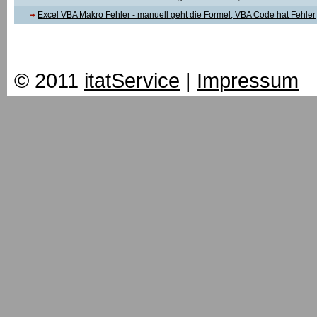
Excel VBA Makro Fehler - manuell geht die Formel, VBA Code hat Fehler
© 2011
itatService
|
Impressum