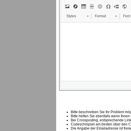
Styles
Format
Font
Bitte beschreiben Sie Ihr Problem mögl
Bitte helfen Sie ebenfalls wenn Ihnen
B
ei Crossposting, entsprechende Link
Codeschnipsel am besten über den Co
Die Angabe der Emailadresse ist freiw