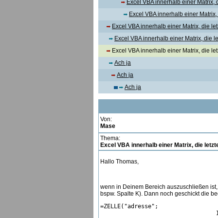
Excel VBA innerhalb einer Matrix, di
Excel VBA innerhalb einer Matrix, d
Excel VBA innerhalb einer Matrix, die let
Excel VBA innerhalb einer Matrix, die le
Excel VBA innerhalb einer Matrix, die letz
Ach ja
Ach ja
Ach ja
Von:
Mase
Thema:
Excel VBA innerhalb einer Matrix, die letzte
Hallo Thomas,
wenn in Deinem Bereich auszuschließen ist, 
bspw. Spalte K). Dann noch geschickt die be
=ZELLE("adresse";

                                  I