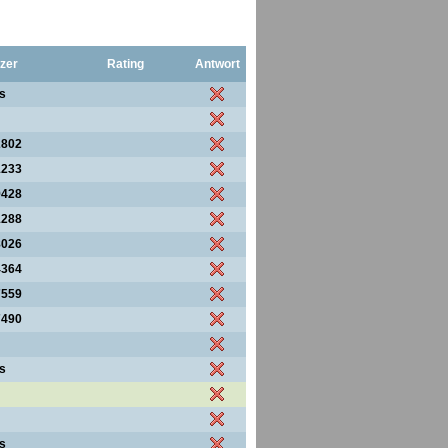
zer
Rating
Antwort
s
2802
1233
9428
1288
8026
4364
7559
7490
s
s