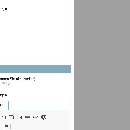
7;0

ommen Sie nicht weiter)
ckchen)
tigen
l: