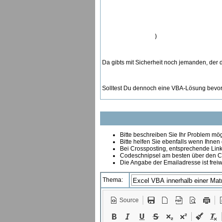
                                   
                                   
                                  
                                   
                                   
               )
Da gibts mit Sicherheit noch jemanden, der
Solltest Du dennoch eine VBA-Lösung bevorzu
Bitte beschreiben Sie Ihr Problem mögl
Bitte helfen Sie ebenfalls wenn Ihnen
B
ei Crossposting, entsprechende Link
Codeschnipsel am besten über den Co
Die Angabe der Emailadresse ist freiw
Thema:
Source