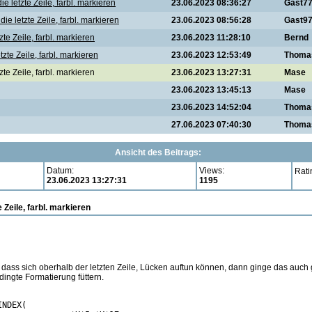
e letzte Zeile, farbl. markieren
23.06.2023 08:36:27
Gast7
ie letzte Zeile, farbl. markieren
23.06.2023 08:56:28
Gast9
zte Zeile, farbl. markieren
23.06.2023 11:28:10
Bernd
tzte Zeile, farbl. markieren
23.06.2023 12:53:49
Thoma
te Zeile, farbl. markieren
23.06.2023 13:27:31
Mase
23.06.2023 13:45:13
Mase
23.06.2023 14:52:04
Thoma
27.06.2023 07:40:30
Thoma
Ansicht des Beitrags:
Datum:
Views:
Rati
23.06.2023 13:27:31
1195
 Zeile, farbl. markieren
dass sich oberhalb der letzten Zeile, Lücken auftun können, dann ginge das auch g
dingte Formatierung füttern.
NDEX(
