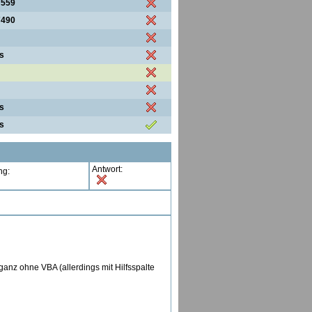
7559
7490
s
s
s
Antwort:
ng:
anz ohne VBA (allerdings mit Hilfsspalte