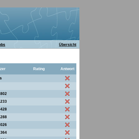
obs
Übersicht
zer
Rating
Antwort
s
2802
1233
9428
1288
8026
4364