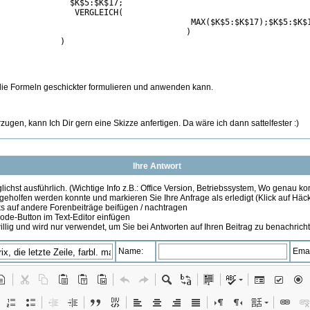
              $K$5:$K$17;

               VERGLEICH(

                                        MAX($K$5:$K$17);$K$5:$K$1
                                      )

            )

 die Formeln geschickter formulieren und anwenden kann.
gen, kann Ich Dir gern eine Skizze anfertigen. Da wäre ich dann sattelfester :)
Ihre Antwort
ichst ausführlich. (Wichtige Info z.B.: Office Version, Betriebssystem, Wo genau k
 geholfen werden konnte und markieren Sie Ihre Anfrage als erledigt (Klick auf Hä
s auf andere Forenbeiträge beifügen / nachtragen
de-Button im Text-Editor einfügen
illig und wird nur verwendet, um Sie bei Antworten auf Ihren Beitrag zu benachrich
Name:
Emai