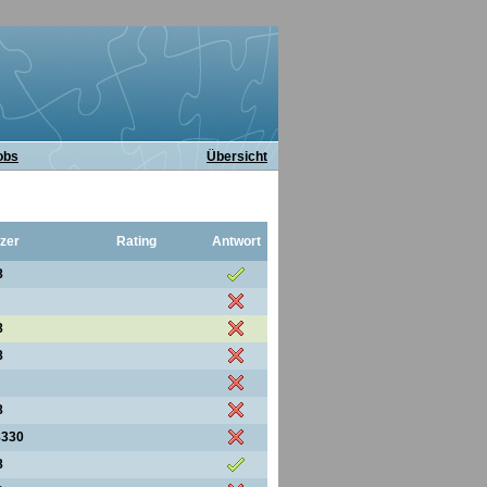
obs
Übersicht
zer
Rating
Antwort
8
8
8
8
8330
8