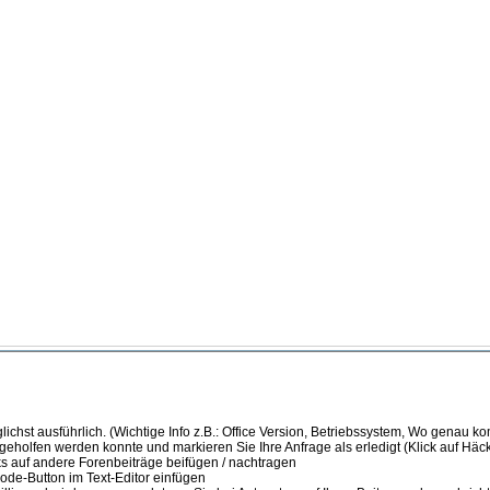
ichst ausführlich. (Wichtige Info z.B.: Office Version, Betriebssystem, Wo genau k
 geholfen werden konnte und markieren Sie Ihre Anfrage als erledigt (Klick auf Hä
s auf andere Forenbeiträge beifügen / nachtragen
de-Button im Text-Editor einfügen