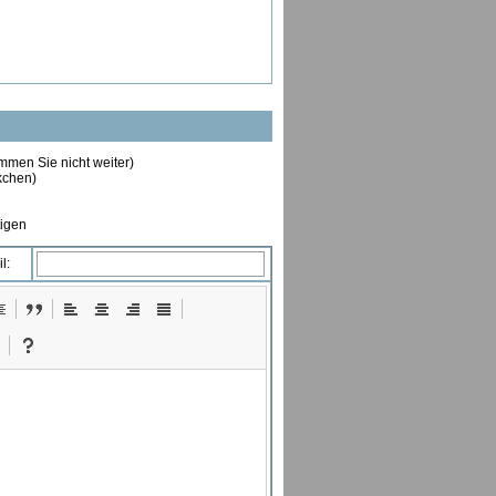
ommen Sie nicht weiter)
ckchen)
tigen
l: