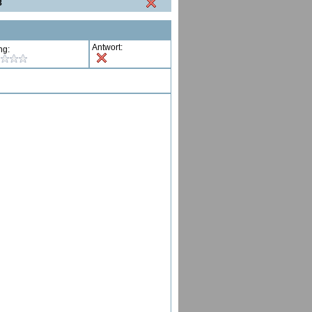
8
Antwort:
ng: