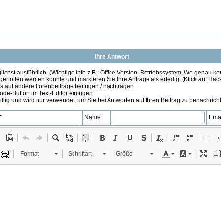
Ihre Antwort
ichst ausführlich. (Wichtige Info z.B.: Office Version, Betriebssystem, Wo genau k
 geholfen werden konnte und markieren Sie Ihre Anfrage als erledigt (Klick auf Hä
s auf andere Forenbeiträge beifügen / nachtragen
de-Button im Text-Editor einfügen
illig und wird nur verwendet, um Sie bei Antworten auf Ihren Beitrag zu benachrich
Name:
Emai
Format
Schriftart
Größe