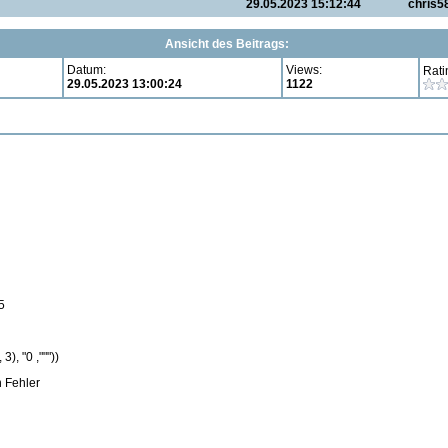
29.05.2023 15:12:44
chris5
Ansicht des Beitrags:
Datum:
Views:
Rati
29.05.2023 13:00:24
1122
5
), "0 ,"""))
n Fehler