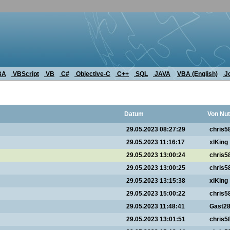
BA
VBScript
VB
C#
Objective-C
C++
SQL
JAVA
VBA (English)
J
Datum
Von Nut
29.05.2023 08:27:29
chris5
29.05.2023 11:16:17
xlKing
29.05.2023 13:00:24
chris5
29.05.2023 13:00:25
chris5
29.05.2023 13:15:38
xlKing
29.05.2023 15:00:22
chris5
29.05.2023 11:48:41
Gast2
29.05.2023 13:01:51
chris5