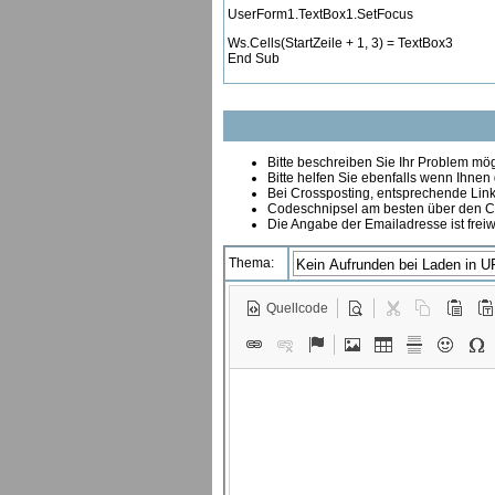
UserForm1.TextBox1.SetFocus
Ws.Cells(StartZeile + 1, 3) = TextBox3
End Sub
Bitte beschreiben Sie Ihr Problem mögl
Bitte helfen Sie ebenfalls wenn Ihnen
B
ei Crossposting, entsprechende Link
Codeschnipsel am besten über den Co
Die Angabe der Emailadresse ist freiw
Thema:
Quellcode