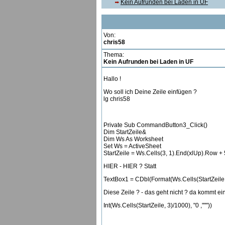
Kein Aufrunden bei Laden in UF
Von:
chris58
Thema:
Kein Aufrunden bei Laden in UF
Hallo !
Wo soll ich Deine Zeile einfügen ?
lg chris58
Private Sub CommandButton3_Click()
Dim StartZeile&
Dim Ws As Worksheet
Set Ws = ActiveSheet
StartZeile = Ws.Cells(3, 1).End(xlUp).Row + 
HIER - HIER ? Statt
TextBox1 = CDbl(Format(Ws.Cells(StartZeile, 3
Diese Zeile ? - das geht nicht ? da kommt ei
Int(Ws.Cells(StartZeile, 3)/1000), "0 ,"""))