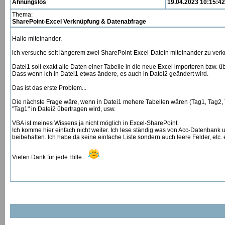
Ahnungslos
19.04.2023 10:15:42
Thema:
SharePoint-Excel Verknüpfung & Datenabfrage
Hallo miteinander,
ich versuche seit längerem zwei SharePoint-Excel-Datein miteinander zu verk
Datei1 soll exakt alle Daten einer Tabelle in die neue Excel importeren bzw. ü
Dass wenn ich in Datei1 etwas ändere, es auch in Datei2 geändert wird.
Das ist das erste Problem...
Die nächste Frage wäre, wenn in Datei1 mehere Tabellen wären (Tag1, Tag2, Tag
"Tag1" in Datei2 übertragen wird, usw.
VBA ist meines Wissens ja nicht möglich in Excel-SharePoint.
Ich komme hier einfach nicht weiter. Ich lese ständig was von Acc-Datenbank
beibehalten. Ich habe da keine einfache Liste sondern auch leere Felder, etc. e
Vielen Dank für jede Hilfe...