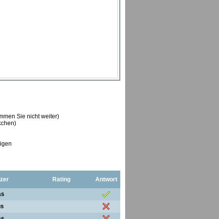
ommen Sie nicht weiter)
ckchen)
tigen
zer
Rating
Antwort
as
us
as