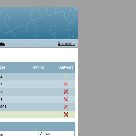
obs
Übersicht
zer
Rating
Antwort
as
us
as
us
0901
Antwort:
ng: