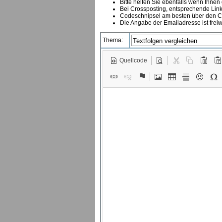
Bitte helfen Sie ebenfalls wenn Ihnen
B
ei Crossposting, entsprechende Link
Codeschnipsel am besten über den Co
Die Angabe der Emailadresse ist freiw
Thema:
Quellcode