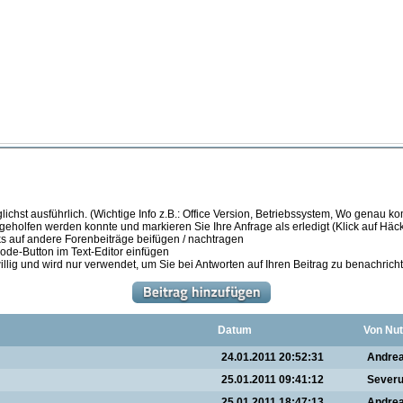
ichst ausführlich. (Wichtige Info z.B.: Office Version, Betriebssystem, Wo genau k
 geholfen werden konnte und markieren Sie Ihre Anfrage als erledigt (Klick auf Hä
s auf andere Forenbeiträge beifügen / nachtragen
de-Button im Text-Editor einfügen
illig und wird nur verwendet, um Sie bei Antworten auf Ihren Beitrag zu benachrich
Datum
Von Nut
24.01.2011 20:52:31
Andre
25.01.2011 09:41:12
Sever
25.01.2011 18:47:13
Andre