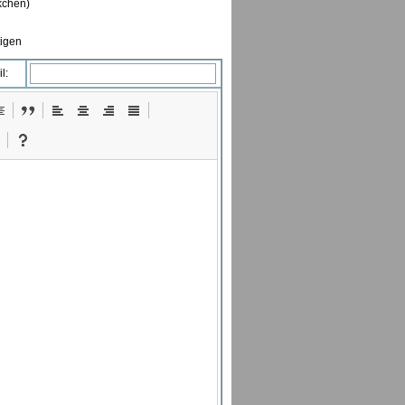
ckchen)
tigen
l: