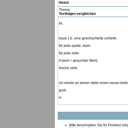
Heinzi
Thema:
Textfolgen vergleichen
Hi,
baue z.b. eine geschachtelte schleife.
für jede spalte, darin
für jede zelle
if (wert = gesuchter Wert)
lösche zelle
ich würde an deiner stelle einen neuen beitr
gruß
H
Bitte beschreiben Sie Ihr Problem mögl