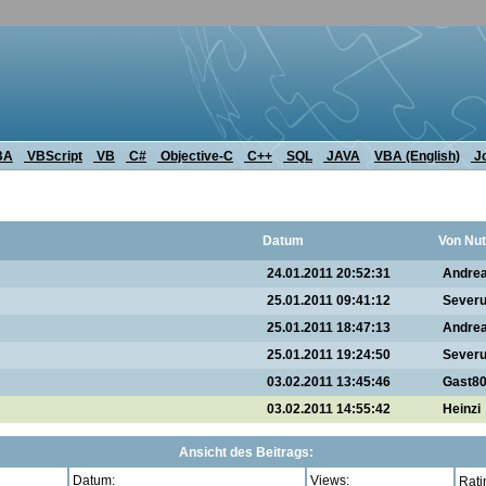
BA
VBScript
VB
C#
Objective-C
C++
SQL
JAVA
VBA (English)
J
Datum
Von Nut
24.01.2011 20:52:31
Andre
25.01.2011 09:41:12
Sever
25.01.2011 18:47:13
Andre
25.01.2011 19:24:50
Sever
03.02.2011 13:45:46
Gast8
03.02.2011 14:55:42
Heinzi
Ansicht des Beitrags:
Datum:
Views:
Rati