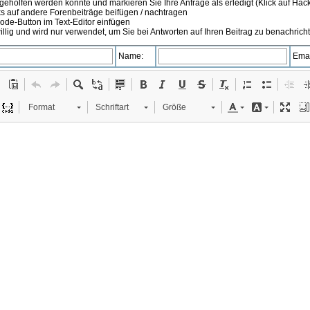
 geholfen werden konnte und markieren Sie Ihre Anfrage als erledigt (Klick auf Hä
s auf andere Forenbeiträge beifügen / nachtragen
de-Button im Text-Editor einfügen
illig und wird nur verwendet, um Sie bei Antworten auf Ihren Beitrag zu benachrich
Name:
Emai
Format
Schriftart
Größe