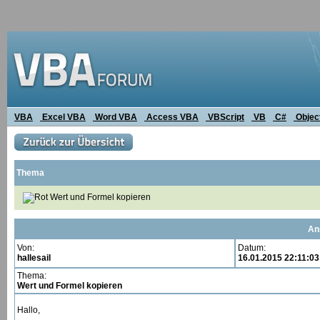
VBA
Excel VBA
Word VBA
Access VBA
VBScript
VB
C#
Objec
Thema
Wert und Formel kopieren
An
Von:
Datum:
hallesail
16.01.2015 22:11:03
Thema:
Wert und Formel kopieren
Hallo,